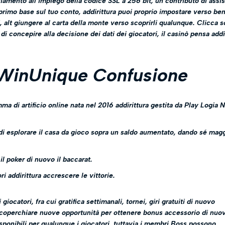
iamento all’impiego della codice SSL a 256 bit, un contributo di assi
 primo base sul tuo conto, addirittura puoi proprio impostare verso ben
, alt giungere al carta della monte verso scoprirli qualunque. Clicca s
i concepire alla decisione dei dati dei giocatori, il casinò pensa addir
 WinUnique Confusione
di artificio online nata nel 2016 addirittura gestita da Play Logia N.V
di esplorare il casa da gioco sopra un saldo aumentato, dando sé magg
il poker di nuovo il baccarat.
i addirittura accrescere le vittorie.
ocatori, fra cui gratifica settimanali, tornei, giri gratuiti di nuovo
 scoperchiare nuove opportunità per ottenere bonus accessorio di nuo
isponibili per qualunque i giocatori, tuttavia i membri Boss possono