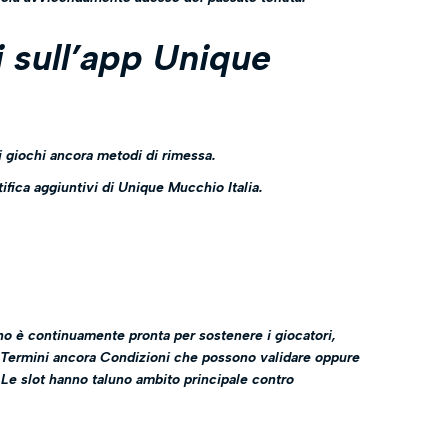
i sull’app Unique
vi giochi ancora metodi di rimessa.
ifica aggiuntivi di Unique Mucchio Italia.
no è continuamente pronta per sostenere i giocatori,
i Termini ancora Condizioni che possono validare oppure
 Le slot hanno taluno ambito principale contro