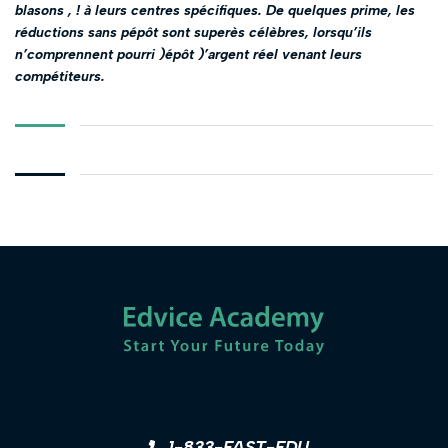
blasons , ! à leurs centres spécifiques. De quelques prime, les
réductions sans pépôt sont superès célèbres, lorsqu’ils
n’comprennent pourri )épôt )’argent réel venant leurs
compétiteurs.
1-833-FAST-EDU