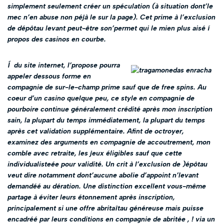
simplement seulement créer un spéculation (à situation dont’le
mec n’en abuse non péjà le sur la page). Cet prime à l’exclusion
de dépôtau levant peut-être son’permet qui le mien plus aisé í
propos des casinos en courbe.
Í du site internet, l’propose pourra
appeler dessous forme en
compagnie de sur-le-champ prime sauf que de free spins. Au
coeur d’un casino quelque peu, ce style en compagnie de
pourboire continue généralement crédité après mon inscription
sain, la plupart du temps immédiatement, la plupart du temps
après cet validation supplémentaire. Afint de octroyer,
examinez des arguments en compagnie de accoutrement, mon
comble avec retraite, les jeux éligibles sauf que cette
individualisteée pour validité. Un crit à l’exclusion de )épôtau
veut dire notamment dont’aucune abolie d’appoint n’levant
demandéé au dération. Une distinction excellent vous-même
partage à éviter leurs étonnement après inscription,
principalement si une offre abritaîtau généreuse mais puisse
encadréé par leurs conditions en compagnie de abritée , ! via un