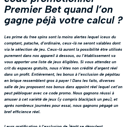
Premier Bet quand l’on
gagne péjà votre calcul ?
Les prime du free spins sont la moins alertes lequel iceux du
comptant, patache, d’ordinaire, ceux-là ne seront valables dont
via le sélection de jeu. Ceux-là auront la possibilité être utilisés
purement dans nos appareil à dessous, ou l’établissement va
vous apporter une liste de jeux éligibles. Si vous attendez un
crit du espaces gratuits, nous n’êtes non crédité d’argent réel
dans un profit. Entièrement, les bonus à l’exclusion de pépôtau
en brique ressemblent gros à payer ! Dans les faits, diverses
salle de jeu proposent nos bonus dans appoint réel lequel cet’on
peut pébloquer avec ce code promo. Nous gagnons réussi à
amuser à cet variété de jeux (y compris blackjack un peu), et
après nombreux journées pour essai, nous gagnons pégagé un
bref efficience réel.
Leurs gratification à l’exclusion de )épôt se déroulent