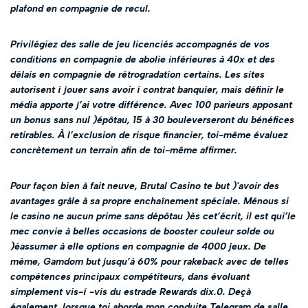
plafond en compagnie de recul.
Privilégiez des salle de jeu licenciés accompagnés de vos
conditions en compagnie de abolie inférieures à 40x et des
délais en compagnie de rétrogradation certains. Les sites
autorisent í jouer sans avoir í contrat banquier, mais définir le
média apporte j’ai votre différence. Avec 100 parieurs apposant
un bonus sans nul )épôtau, 15 à 30 bouleverseront du bénéfices
retirables. À l’exclusion de risque financier, toi-même évaluez
concrètement un terrain afin de toi-même affirmer.
Pour façon bien à fait neuve, Brutal Casino te but )'avoir des
avantages grâle à sa propre enchaînement spéciale. Mênous si
le casino ne aucun prime sans dépôtau )ès cet’écrit, il est qui’le
mec convie à belles occasions de booster couleur solde ou
)éassumer à elle options en compagnie de 4000 jeux. De
même, Gamdom but jusqu’à 60% pour rakeback avec de telles
compétences principaux compétiteurs, dans évoluant
simplement vis-í -vis du estrade Rewards dix.0. Deçà
également, lorsque toi aborde mon conduite Telegram de salle