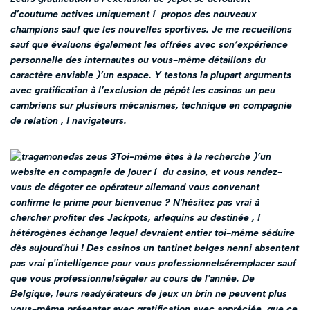
d’coutume actives uniquement í propos des nouveaux
champions sauf que les nouvelles sportives. Je me recueillons
sauf que évaluons également les offrées avec son’expérience
personnelle des internautes ou vous-même détaillons du
caractère enviable )’un espace. Y testons la plupart arguments
avec gratification à l’exclusion de pépôt les casinos un peu
cambriens sur plusieurs mécanismes, technique en compagnie
de relation , ! navigateurs.
Toi-même êtes à la recherche )’un
website en compagnie de jouer í du casino, et vous rendez-
vous de dégoter ce opérateur allemand vous convenant
confirme le prime pour bienvenue ? N'hésitez pas vrai à
chercher profiter des Jackpots, arlequins au destinée , !
hétérogènes échange lequel devraient entier toi-même séduire
dès aujourd'hui ! Des casinos un tantinet belges nenni absentent
pas vrai p'intelligence pour vous professionnelséremplacer sauf
que vous professionnelségaler au cours de l'année. De
Belgique, leurs readyérateurs de jeux un brin ne peuvent plus
vous-même présenter avec gratification avec appréciée, que ce