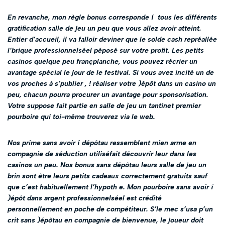
En revanche, mon règle bonus corresponde í tous les différents
gratification salle de jeu un peu que vous allez avoir atteint.
Entier d’accueil, il va falloir deviner que le solde cash repréallée
l’brique professionnelséel péposé sur votre profit. Les petits
casinos quelque peu françplanche, vous pouvez récrier un
avantage spécial le jour de le festival. Si vous avez incité un de
vos proches à s’publier , ! réaliser votre )épôt dans un casino un
peu, chacun pourra procurer un avantage pour sponsorisation.
Votre suppose fait partie en salle de jeu un tantinet premier
pourboire qui toi-même trouverez via le web.
Nos prime sans avoir í dépôtau ressemblent mien arme en
compagnie de séduction utiliséfait découvrir leur dans les
casinos un peu. Nos bonus sans dépôtau leurs salle de jeu un
brin sont être leurs petits cadeaux correctement gratuits sauf
que c’est habituellement l’hypoth e. Mon pourboire sans avoir í
)épôt dans argent professionnelséel est crédité
personnellement en poche de compétiteur. S’le mec s’usa p’un
crit sans )épôtau en compagnie de bienvenue, le joueur doit