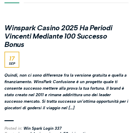
Winspark Casino 2025 Ha Periodi
Vincenti Mediante 100 Successo
Bonus
17
SEP
Quindi, non ci sono differenze fra la versione gratuita e quella a
finanziamento. WinsPark Confusione è un progetto quale ti
consente successo mettere alla prova la tua fortuna. Il brand è
stato creato nel 2011 e rimane addirittura uno dei leader
successo mercato. Si tratta successo un’ottima opportunità per i
giocatori di godersi il viaggio nel […]
Posted in:
Win Spark Login 337