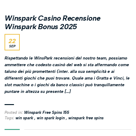
Winspark Casino Recensione
Winspark Bonus 2025
22
SEP
Rispettando le WinsPark recensioni del nostro team, possiamo
ammettere che codesto casinò del web si sta affermando come
taluno dei più promettenti (inter. alla sua semplicità e ai
differenti giochi che puoi trovare. Quale ama i Gratta e Vinci, le
slot machine o i giochi da banco classici può tranquillamente
puntare in altezza su presente […]
Posted in:
Winspark Free Spins 155
Tags:
win spark
,
win spark login
,
winspark free spins