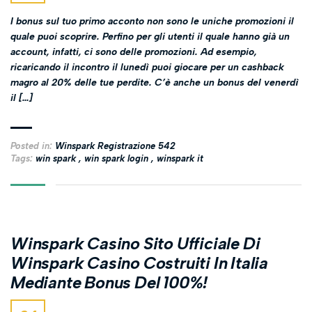
I bonus sul tuo primo acconto non sono le uniche promozioni il
quale puoi scoprire. Perfino per gli utenti il quale hanno già un
account, infatti, ci sono delle promozioni. Ad esempio,
ricaricando il incontro il lunedì puoi giocare per un cashback
magro al 20% delle tue perdite. C’è anche un bonus del venerdì
il […]
Posted in:
Winspark Registrazione 542
Tags:
win spark
,
win spark login
,
winspark it
Winspark Casino Sito Ufficiale Di
Winspark Casino Costruiti In Italia
Mediante Bonus Del 100%!