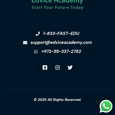
1-833-FAST-EDU
support@edviceacademy.com
+972-55-337-2782
© 2025 All Rights Reserved.