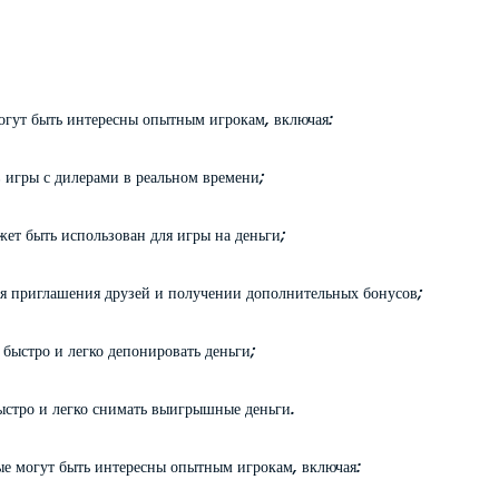
могут быть интересны опытным игрокам, включая:
в игры с дилерами в реальном времени;
жет быть использован для игры на деньги;
ля приглашения друзей и получении дополнительных бонусов;
быстро и легко депонировать деньги;
ыстро и легко снимать выигрышные деньги.
ые могут быть интересны опытным игрокам, включая: