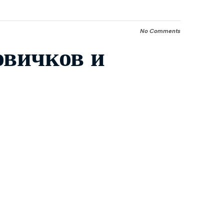
No Comments
овичков и