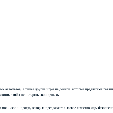
х автоматов, а также другие игры на деньги, которые предлагают разли
зино, чтобы не потерять свои деньги.
 новичков и профи, которые предлагают высокое качество игр, безопасн