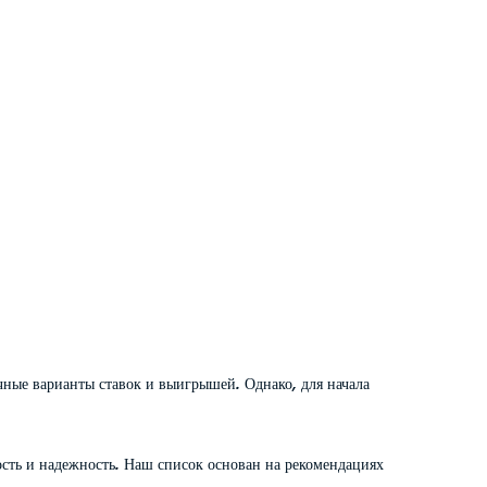
чные варианты ставок и выигрышей. Однако, для начала
ость и надежность. Наш список основан на рекомендациях