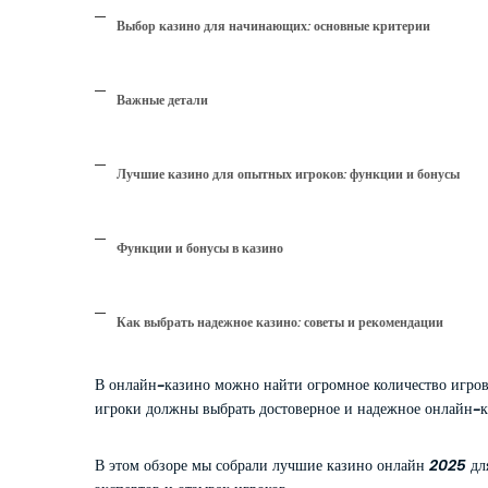
Выбор казино для начинающих: основные критерии
Важные детали
Лучшие казино для опытных игроков: функции и бонусы
Функции и бонусы в казино
Как выбрать надежное казино: советы и рекомендации
В онлайн-казино можно найти огромное количество игровы
игроки должны выбрать достоверное и надежное онлайн-ка
В этом обзоре мы собрали лучшие казино онлайн 2025 для