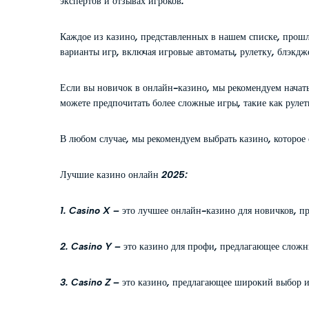
экспертов и отзывах игроков.
Каждое из казино, представленных в нашем списке, прошл
варианты игр, включая игровые автоматы, рулетку, блэкдж
Если вы новичок в онлайн-казино, мы рекомендуем начат
можете предпочитать более сложные игры, такие как рулет
В любом случае, мы рекомендуем выбрать казино, которое
Лучшие казино онлайн 2025:
1. Casino X – это лучшее онлайн-казино для новичков, 
2. Casino Y – это казино для профи, предлагающее сложны
3. Casino Z – это казино, предлагающее широкий выбор и