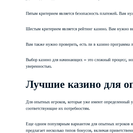
Пятым критерием является безопасность платежей. Вам ну
Шестым критерием является рейтинг казино. Вам нужно вы
Вам также нужно проверить, есть ли в казино программа 
Выбор казино для начинающих – это сложный процесс, но е
уверенностью.
Лучшие казино для о
Для опытных игроков, которые уже имеют определенный у
соответствующие их потребностям.
Еще одним популярным вариантом для опытных игроков явл
предлагает несколько типов бонусов, включая приветственн