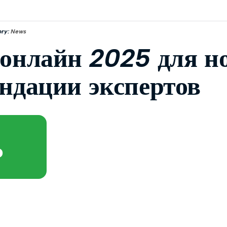
ory:
News
онлайн 2025 для н
ндации экспертов
Ь