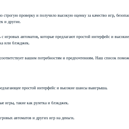
о строгую проверку и получило высокую оценку за качество игр, безопа
ек и другие.
ь с игровых автоматов, которые предлагают простой интерфейс и высок
ка или блэкджек.
 соответствует вашим потребностям и предпочтениям. Наш список помож
предлагающее простой интерфейс и высокие шансы выигрыша.
е игры, такие как рулетка и блэкджек.
гровых автоматов и других игр на деньги.