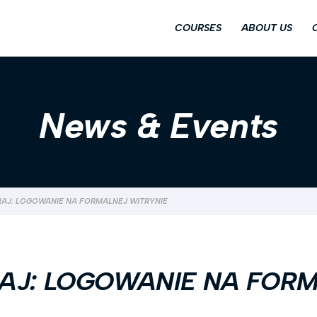
COURSES
ABOUT US
News & Events
RAJ: LOGOWANIE NA FORMALNEJ WITRYNIE
RAJ: LOGOWANIE NA FORM