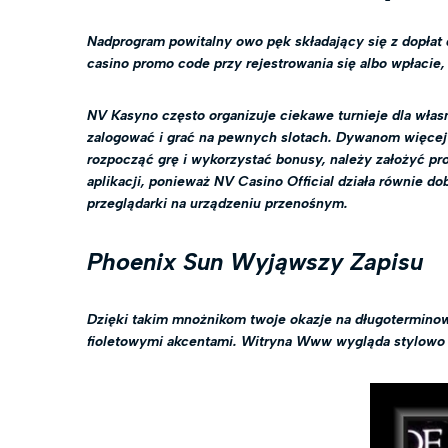
Nadprogram powitalny owo pęk składający się z dopłat
casino promo code przy rejestrowania się albo wpłacie
NV Kasyno często organizuje ciekawe turnieje dla wła
zalogować i grać na pewnych slotach. Dywanom więcej 
rozpocząć grę i wykorzystać bonusy, należy założyć pro
aplikacji, ponieważ NV Casino Official działa równie 
przeglądarki na urządzeniu przenośnym.
Phoenix Sun Wyjąwszy Zapisu
Dzięki takim mnożnikom twoje okazje na długotermino
fioletowymi akcentami. Witryna Www wygląda stylowo i