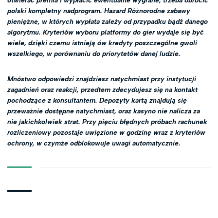
otwierać premia i wypłacić ewentualne wygrane, trzeba obrócić
polski kompletny nadprogram. Hazard Różnorodne zabawy
pieniężne, w których wypłata zależy od przypadku bądź danego
algorytmu. Kryteriów wyboru platformy do gier wydaje się być
wiele, dzięki czemu istnieją ów kredyty poszczególne gwoli
wszelkiego, w porównaniu do priorytetów danej ludzie.
Mnóstwo odpowiedzi znajdziesz natychmiast przy instytucji
zagadnień oraz reakcji, przedtem zdecydujesz się na kontakt
pochodzące z konsultantem. Depozyty kartą znajdują się
przeważnie dostępne natychmiast, oraz kasyno nie nalicza za
nie jakichkolwiek strat. Przy pięciu błędnych próbach rachunek
rozliczeniowy pozostaje uwięzione w godzinę wraz z kryteriów
ochrony, w czymże odblokowuje uwagi automatycznie.