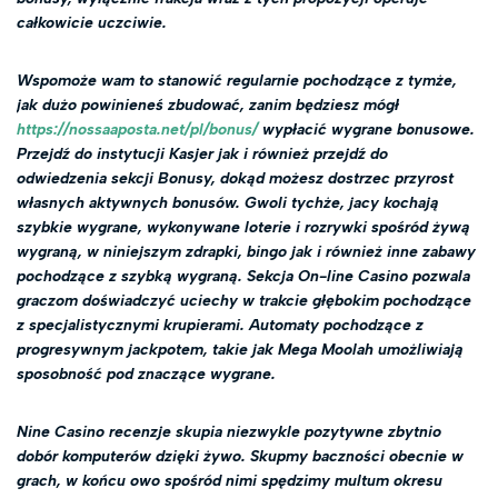
całkowicie uczciwie.
Wspomoże wam to stanowić regularnie pochodzące z tymże,
jak dużo powinieneś zbudować, zanim będziesz mógł
https://nossaaposta.net/pl/bonus/
wypłacić wygrane bonusowe.
Przejdź do instytucji Kasjer jak i również przejdź do
odwiedzenia sekcji Bonusy, dokąd możesz dostrzec przyrost
własnych aktywnych bonusów. Gwoli tychże, jacy kochają
szybkie wygrane, wykonywane loterie i rozrywki spośród żywą
wygraną, w niniejszym zdrapki, bingo jak i również inne zabawy
pochodzące z szybką wygraną. Sekcja On-line Casino pozwala
graczom doświadczyć uciechy w trakcie głębokim pochodzące
z specjalistycznymi krupierami. Automaty pochodzące z
progresywnym jackpotem, takie jak Mega Moolah umożliwiają
sposobność pod znaczące wygrane.
Nine Casino recenzje skupia niezwykle pozytywne zbytnio
dobór komputerów dzięki żywo. Skupmy baczności obecnie w
grach, w końcu owo spośród nimi spędzimy multum okresu