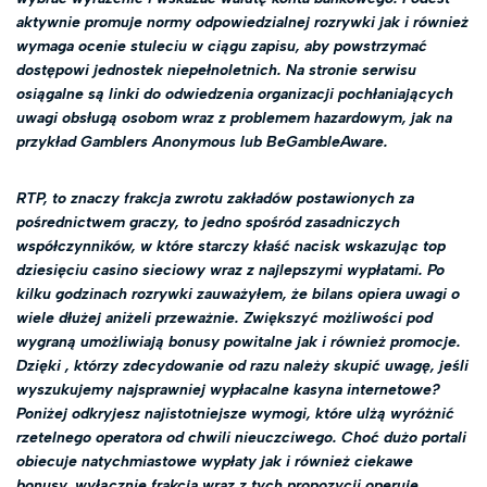
aktywnie promuje normy odpowiedzialnej rozrywki jak i również
wymaga ocenie stuleciu w ciągu zapisu, aby powstrzymać
dostępowi jednostek niepełnoletnich. Na stronie serwisu
osiągalne są linki do odwiedzenia organizacji pochłaniających
uwagi obsługą osobom wraz z problemem hazardowym, jak na
przykład Gamblers Anonymous lub BeGambleAware.
RTP, to znaczy frakcja zwrotu zakładów postawionych za
pośrednictwem graczy, to jedno spośród zasadniczych
współczynników, w które starczy kłaść nacisk wskazując top
dziesięciu casino sieciowy wraz z najlepszymi wypłatami. Po
kilku godzinach rozrywki zauważyłem, że bilans opiera uwagi o
wiele dłużej aniżeli przeważnie. Zwiększyć możliwości pod
wygraną umożliwiają bonusy powitalne jak i również promocje.
Dzięki , którzy zdecydowanie od razu należy skupić uwagę, jeśli
wyszukujemy najsprawniej wypłacalne kasyna internetowe?
Poniżej odkryjesz najistotniejsze wymogi, które ulżą wyróżnić
rzetelnego operatora od chwili nieuczciwego. Choć dużo portali
obiecuje natychmiastowe wypłaty jak i również ciekawe
bonusy, wyłącznie frakcja wraz z tych propozycji operuje