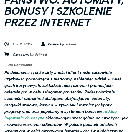
BONUSY I SZKOLENIE
PRZEZ INTERNET
July 9, 2026
Posted by:
admin
Category:
Undefined
No Comments
Po dokonaniu tychże aktywności klient może całkowicie
użytkować pochodzące z platformy, nabierając udział w całej
grach kasynowych, zakładach muzycznych i promocjach
osiągalnych w celu zalogowanych fanów. Podest odróżnia
czujności szerokim katalogiem obejmującym automaty,
rozrywki stołowe, kasyno w żywo jak i również jackpoty
progresywne, oraz popularnym systemem bonusów
reddog
logowanie do kasyna
skierowanym szczególnie do świeżych, jak
i również wiernych odbiorców. W polsce podatek od chwili
wygranych w całej rozrywkach hazardowych (w niniejszym po