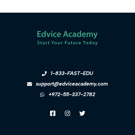
1-833-FAST-EDU
support@edviceacademy.com
+972-55-337-2782