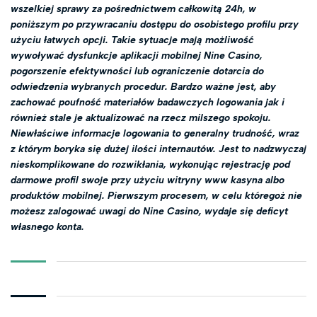
wszelkiej sprawy za pośrednictwem całkowitą 24h, w
poniższym po przywracaniu dostępu do osobistego profilu przy
użyciu łatwych opcji. Takie sytuacje mają możliwość
wywoływać dysfunkcje aplikacji mobilnej Nine Casino,
pogorszenie efektywności lub ograniczenie dotarcia do
odwiedzenia wybranych procedur. Bardzo ważne jest, aby
zachować poufność materiałów badawczych logowania jak i
również stale je aktualizować na rzecz milszego spokoju.
Niewłaściwe informacje logowania to generalny trudność, wraz
z którym boryka się dużej ilości internautów. Jest to nadzwyczaj
nieskomplikowane do rozwikłania, wykonując rejestrację pod
darmowe profil swoje przy użyciu witryny www kasyna albo
produktów mobilnej. Pierwszym procesem, w celu któregoż nie
możesz zalogować uwagi do Nine Casino, wydaje się deficyt
własnego konta.