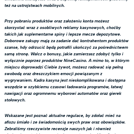
też na ustrojstwach mobilnych.
Przy pobraniu produktów oraz założeniu konta możesz
skorzystać wraz z osobliwych reklamy kasynowych, choćby
takich jak suplementarne spiny i lepsze mecze depozytowe.
Doborowe zakupy mają za zadanie dać kontrahentom produktów
szanse, hdy odrzucić będą potrafili ukończyć za pośrednictwem
samą stronę. Walcz o bonusy, jakie zamierzasz zdobyć tylko i
wyłącznie poprzez produktów NineCasino. A mimo to, w którym
miejscu doprowadzi Ciebie żywot, możesz radować się pełną
swobodą oraz dreszczykiem emocji powiązanym z
wygrywaniem. Kadra kasyna jest nieskomplikowana i dostępna
wszędzie w szybkiemu czasowi ładowania programów, łatwej
nawigacji oraz ogromnemu wyborowi automatów oraz gierek
stołowych.
Wskazane jest poznać aktualne regulace, by zdołać mieć na
afiszu śmiało i ze świadomością swych praw oraz obowiązków.
Zebraliśmy rzeczywiste recenzje naszych jak i również