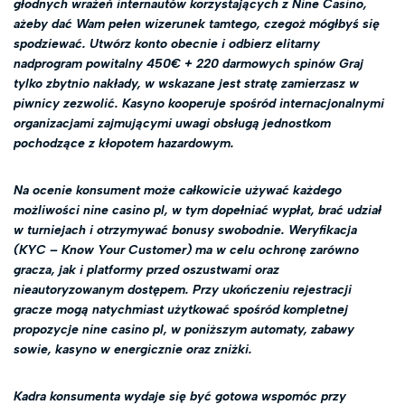
głodnych wrażeń internautów korzystających z Nine Casino,
ażeby dać Wam pełen wizerunek tamtego, czegoż mógłbyś się
spodziewać. Utwórz konto obecnie i odbierz elitarny
nadprogram powitalny 450€ + 220 darmowych spinów Graj
tylko zbytnio nakłady, w wskazane jest stratę zamierzasz w
piwnicy zezwolić. Kasyno kooperuje spośród internacjonalnymi
organizacjami zajmującymi uwagi obsługą jednostkom
pochodzące z kłopotem hazardowym.
Na ocenie konsument może całkowicie używać każdego
możliwości nine casino pl, w tym dopełniać wypłat, brać udział
w turniejach i otrzymywać bonusy swobodnie. Weryfikacja
(KYC – Know Your Customer) ma w celu ochronę zarówno
gracza, jak i platformy przed oszustwami oraz
nieautoryzowanym dostępem. Przy ukończeniu rejestracji
gracze mogą natychmiast użytkować spośród kompletnej
propozycje nine casino pl, w poniższym automaty, zabawy
sowie, kasyno w energicznie oraz zniżki.
Kadra konsumenta wydaje się być gotowa wspomóc przy