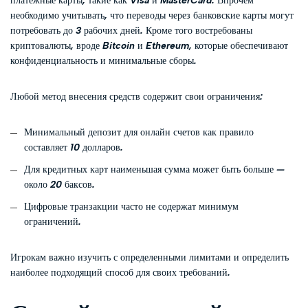
платежные карты, такие как Visa и MasterCard. Впрочем
необходимо учитывать, что переводы через банковские карты могут
потребовать до 3 рабочих дней. Кроме того востребованы
криптовалюты, вроде Bitcoin и Ethereum, которые обеспечивают
конфиденциальность и минимальные сборы.
Любой метод внесения средств содержит свои ограничения:
Минимальный депозит для онлайн счетов как правило
составляет 10 долларов.
Для кредитных карт наименьшая сумма может быть больше —
около 20 баксов.
Цифровые транзакции часто не содержат минимум
ограничений.
Игрокам важно изучить с определенными лимитами и определить
наиболее подходящий способ для своих требований.