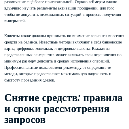
развлечение ещё более притягательной. Однако геймерам важно
вдумчиво изучать регламенты активации поощрений, для того
чтобы не допустить неожиданных ситуаций в процессе получения
выигрышей.
Клиенты также должны принимать во внимание варианты внесения
средств на баланса. Известные методы включают в себя банковские
карты, цифровые кошельки, и цифровые валюты. Каждая из
представленных альтернатив может включать свои ограничения по
минимум размеру депозита и срокам исполнения операций.
Профессиональные пользователи рекомендуют определять те
методы, которые предоставляют максимальную надежность и
быстроту проведения сделок.
Снятие средств: правила
и сроки рассмотрения
запросов