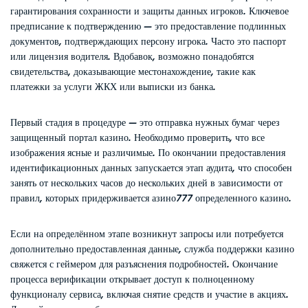
гарантирования сохранности и защиты данных игроков. Ключевое
предписание к подтверждению — это предоставление подлинных
документов, подтверждающих персону игрока. Часто это паспорт
или лицензия водителя. Вдобавок, возможно понадобятся
свидетельства, доказывающие местонахождение, такие как
платежки за услуги ЖКХ или выписки из банка.
Первый стадия в процедуре — это отправка нужных бумаг через
защищенный портал казино. Необходимо проверить, что все
изображения ясные и различимые. По окончании предоставления
идентификационных данных запускается этап аудита, что способен
занять от нескольких часов до нескольких дней в зависимости от
правил, которых придерживается азино777 определенного казино.
Если на определённом этапе возникнут запросы или потребуется
дополнительно предоставленная данные, служба поддержки казино
свяжется с геймером для разъяснения подробностей. Окончание
процесса верификации открывает доступ к полноценному
функционалу сервиса, включая снятие средств и участие в акциях.