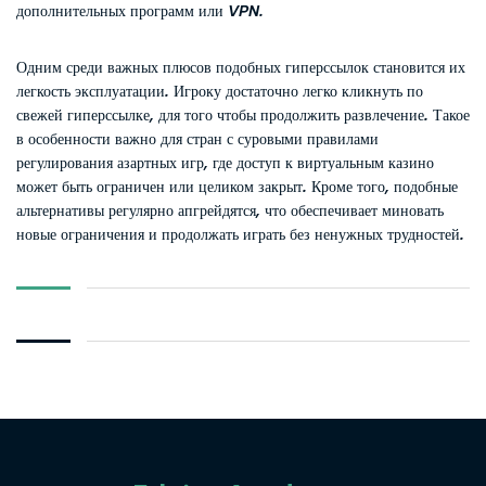
дополнительных программ или VPN.
Одним среди важных плюсов подобных гиперссылок становится их
легкость эксплуатации. Игроку достаточно легко кликнуть по
свежей гиперссылке, для того чтобы продолжить развлечение. Такое
в особенности важно для стран с суровыми правилами
регулирования азартных игр, где доступ к виртуальным казино
может быть ограничен или целиком закрыт. Кроме того, подобные
альтернативы регулярно апгрейдятся, что обеспечивает миновать
новые ограничения и продолжать играть без ненужных трудностей.