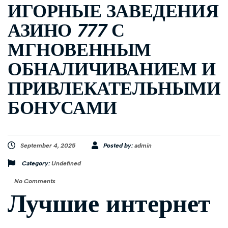
ИГОРНЫЕ ЗАВЕДЕНИЯ
АЗИНО 777 С
МГНОВЕННЫМ
ОБНАЛИЧИВАНИЕМ И
ПРИВЛЕКАТЕЛЬНЫМИ
БОНУСАМИ
September 4, 2025
Posted by:
admin
Category:
Undefined
No Comments
Лучшие интернет