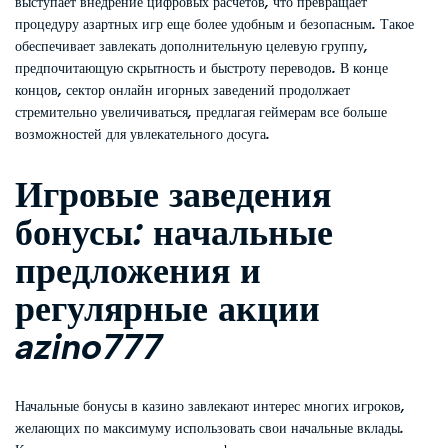
выступает внедрение цифровых расчетов, что превращает
процедуру азартных игр еще более удобным и безопасным. Такое
обеспечивает завлекать дополнительную целевую группу,
предпочитающую скрытность и быстроту переводов. В конце
концов, сектор онлайн игорных заведений продолжает
стремительно увеличиваться, предлагая геймерам все больше
возможностей для увлекательного досуга.
Игровые заведения
бонусы: начальные
предложения и
регулярные акции
azino777
Начальные бонусы в казино завлекают интерес многих игроков,
желающих по максимуму использовать свои начальные вклады.