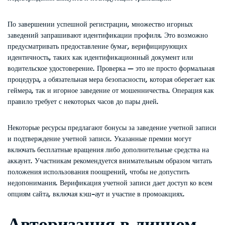
По завершении успешной регистрации, множество игорных
заведений запрашивают идентификации профиля. Это возможно
предусматривать предоставление бумаг, верифицирующих
идентичность, таких как идентификационный документ или
водительское удостоверение. Проверка — это не просто формальная
процедура, а обязательная мера безопасности, которая оберегает как
геймера, так и игорное заведение от мошенничества. Операция как
правило требует с некоторых часов до пары дней.
Некоторые ресурсы предлагают бонусы за заведение учетной записи
и подтверждение учетной записи. Указанные премии могут
включать бесплатные вращения либо дополнительные средства на
аккаунт. Участникам рекомендуется внимательным образом читать
положения использования поощрений, чтобы не допустить
недопонимания. Верификация учетной записи дает доступ ко всем
опциям сайта, включая кэш-аут и участие в промоакциях.
Авторизация в личном