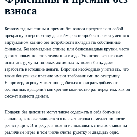
взноса
Безвозмездные спины и премии без взноса представляют собой
прекрасную перспективу для геймеров попробовать свои умения в
виртуальном казино без потребности вкладывать собственные
финансы. Безвозмездные спины, или безвозмездные крутки, часто
даются новым пользователям при входе. Это позволяет игрокам
испытать удачу на топовых автоматах и, может быть, даже
заработать настоящие деньги. Впрочем необходимо учитывать, что
такие бонусы как правило имеют требованиями по отыгрышу.
Например, игроку может понадобиться проиграть добычу от
бесплатных вращений конкретное количество раз перед тем, как он
сможет вывести деньги.
Подарки без депозита могут также содержать в себя бонусные
финансы, которые зачисляются на счет игрока немедленно после
регистрации. Эти ресурсы можно использовать с целью ставок на
различные игры, в том числе слоты, рулетку и двадцать одно.