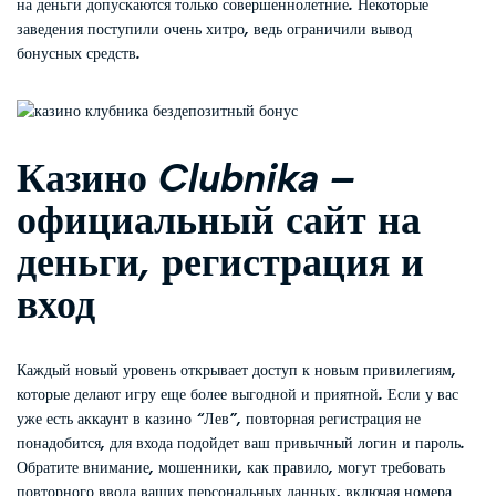
на деньги допускаются только совершеннолетние. Некоторые
заведения поступили очень хитро, ведь ограничили вывод
бонусных средств.
Казино Clubnika –
официальный сайт на
деньги, регистрация и
вход
Каждый новый уровень открывает доступ к новым привилегиям,
которые делают игру еще более выгодной и приятной. Если у вас
уже есть аккаунт в казино “Лев”, повторная регистрация не
понадобится, для входа подойдет ваш привычный логин и пароль.
Обратите внимание, мошенники, как правило, могут требовать
повторного ввода ваших персональных данных, включая номера