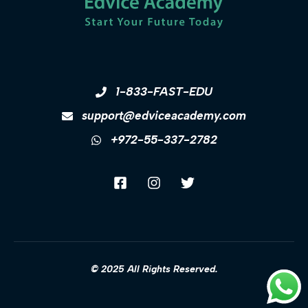
1-833-FAST-EDU
support@edviceacademy.com
+972-55-337-2782
© 2025 All Rights Reserved.