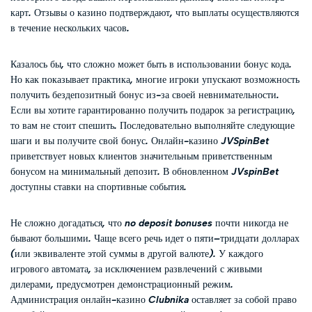
карт. Отзывы о казино подтверждают, что выплаты осуществляются
в течение нескольких часов.
Казалось бы, что сложно может быть в использовании бонус кода.
Но как показывает практика, многие игроки упускают возможность
получить бездепозитный бонус из-за своей невнимательности.
Если вы хотите гарантированно получить подарок за регистрацию,
то вам не стоит спешить. Последовательно выполняйте следующие
шаги и вы получите свой бонус. Онлайн-казино JVSpinBet
приветствует новых клиентов значительным приветственным
бонусом на минимальный депозит. В обновленном JVspinBet
доступны ставки на спортивные события.
Не сложно догадаться, что no deposit bonuses почти никогда не
бывают большими. Чаще всего речь идет о пяти–тридцати долларах
(или эквиваленте этой суммы в другой валюте). У каждого
игрового автомата, за исключением развлечений с живыми
дилерами, предусмотрен демонстрационный режим.
Администрация онлайн-казино Clubnika оставляет за собой право