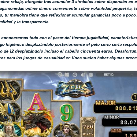
sobre rebaja, otorgado tras acumular 3 símbolos sobre dispersión en
 tragamonedas online dinero conveniente sobre volatilidad pequeí±a,
o, tu maniobra tiene que reflexionar acumular ganancias poco a poco
alidad y la transparencia.
e conoceremos todo con el pasar del tiempo jugabilidad, característic
go higiénico desplazándolo posteriormente el pelo serio serí­a respald
de 12 desplazándolo incluso el cabello cincuenta euros. Desafortuna
os para los juegos de casualidad en línea suelen haber algunas preocu