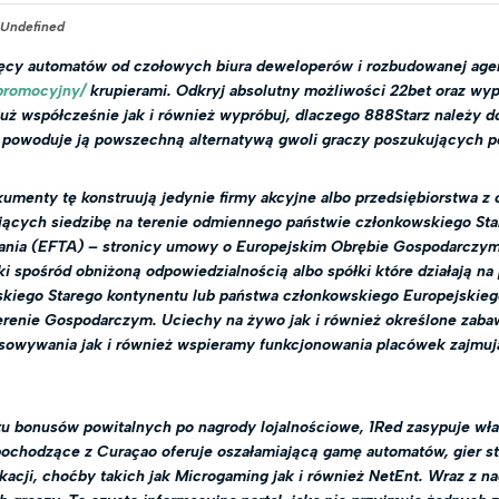
Undefined
sięcy automatów od czołowych biura deweloperów i rozbudowanej age
-promocyjny/
krupierami. Odkryj absolutny możliwości 22bet oraz wyp
ię już współcześnie jak i również wypróbuj, dlaczego 888Starz należy 
zy powoduje ją powszechną alternatywą gwoli graczy poszukujących p
kumenty tę konstruują jedynie firmy akcyjne albo przedsiębiorstwa z
ających siedzibę na terenie odmiennego państwie członkowskiego St
dania (EFTA) – stronicy umowy o Europejskim Obrębie Gospodarczym
ki spośród obniżoną odpowiedzialnością albo spółki które działają n
skiego Starego kontynentu lub państwa członkowskiego Europejskieg
enie Gospodarczym. Uciechy na żywo jak i również określone zabawy
sowywania jak i również wspieramy funkcjonowania placówek zajmuj
u bonusów powitalnych po nagrody lojalnościowe, 1Red zasypuje wła
ą pochodzące z Curaçao oferuje oszałamiającą gamę automatów, gier 
acji, choćby takich jak Microgaming jak i również NetEnt. Wraz z n