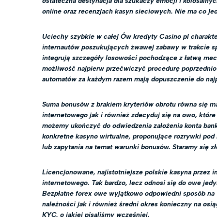
ostateczna destynacja dla szukaczy emocji i kolosalnych
online oraz recenzjach kasyn sieciowych. Nie ma co je
Uciechy szybkie w całej Ów kredyty Casino pl charakt
internautów poszukujących żwawej zabawy w trakcie spacj
integrują szczegóły losowości pochodzące z łatwą mec
możliwość najpierw przećwiczyć procedurę poprzednio g
automatów za każdym razem mają dopuszczenie do najp
Suma bonusów z brakiem kryteriów obrotu równa się mak
internetowego jak i również zdecyduj się na owo, któ
możemy ukończyć do odwiedzenia założenia konta banko
konkretne kasyno wirtualne, proponujące rozrywki pod 
lub zapytania na temat warunki bonusów. Staramy się 
Licencjonowane, najistotniejsze polskie kasyna przez 
internetowego. Tak bardzo, lecz odnosi się do owe je
Bezpłatne forex owe wyjątkowo odpowiedni sposób na w
należności jak i również średni okres konieczny na os
KYC, o jakiej pisaliśmy wcześniej.