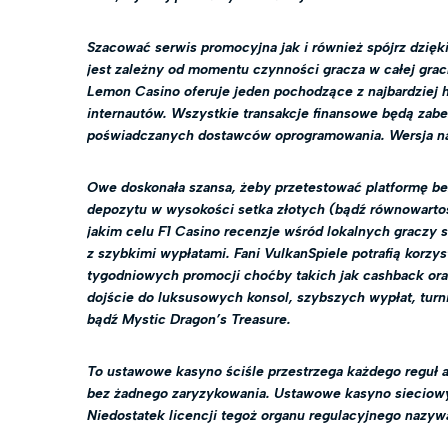
Szacować serwis promocyjna jak i również spójrz dzię
jest zależny od momentu czynności gracza w całej grach
Lemon Casino oferuje jeden pochodzące z najbardziej
internautów. Wszystkie transakcje finansowe będą zab
poświadczanych dostawców oprogramowania. Wersja na rz
Owe doskonała szansa, żeby przetestować platformę be
depozytu w wysokości setka złotych (bądź równowartoś
jakim celu F1 Casino recenzje wśród lokalnych graczy 
z szybkimi wypłatami. Fani VulkanSpiele potrafią korzy
tygodniowych promocji choćby takich jak cashback ora
dojście do luksusowych konsol, szybszych wypłat, tur
bądź Mystic Dragon’s Treasure.
To ustawowe kasyno ściśle przestrzega każdego reguł a
bez żadnego zaryzykowania. Ustawowe kasyno sieciowy
Niedostatek licencji tegoż organu regulacyjnego nazywa