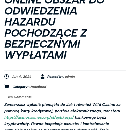
ODWIEDZENIA
HAZARDU
POCHODZĄCE Z
BEZPIECZNYMI
WYPŁATAMI
July 9, 2026
Posted by:
admin
Category:
Undefined
No Comments
Zamierzasz wpłacić pieniążki do Jak i również Wild Casino za
pomocą karty kredytowej, portfela elektronicznego, transferu
https://asinocasinos.org/pl/aplikacja/
bankowego bądź
kryptowaluty. Pewne inspekcje oszustw i kontrolowanie