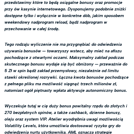
przedstawimy które to będą osiągalne bonusy oraz promocje
przy ów kasynie internetowego. Dysponujemy podobnie zniżki
dostępne tylko i wyłącznie w konkretne dób, jakim sposobem
weekendowy nadprogram reload, bądź nadprogram w
przechowanie w całej środę.
Tego rodzaju wyliczenie nie ma przygnębiać do odwiedzenia
używania bonusów — towarzyszy wstecz, aby mieć na afiszu
pochodzące z otwartymi oczami. Maksymalny zakład podczas
skutecznego bonusu wydaje się być obniżony — przeważnie do
5 Zł w spin bądź zakład przemysłowy, niezależnie od limitu
stawki określonej rozrywki. Łączna kwota bonusów pochodzące
z pełnego pliku ma możliwość sięgnąć trzech milionów zł,
natomiast ogół piętnasty wpłata aktywuje autonomiczny bonus.
Wyczekuje tutaj w cię duży bonus powitalny rzędu do złotych i
270 bezpłatnych spinów, a także cashback, dzienne bonusy,
oleju oraz system VIP. Atelier wyodrębnia uwagi możliwością
Volatility Levels, która umożliwia dostosować ryzyko gry do
odwiedzenia nurtu użytkownika. AML oznacza strategie