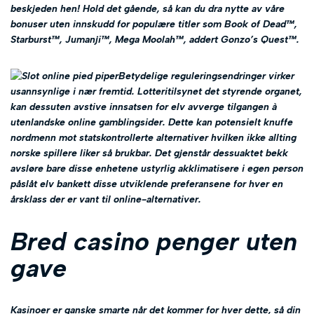
beskjeden hen! Hold det gående, så kan du dra nytte av våre
bonuser uten innskudd for populære titler som Book of Dead™,
Starburst™, Jumanji™, Mega Moolah™, addert Gonzo’s Quest™.
Betydelige reguleringsendringer virker
usannsynlige i nær fremtid. Lotteritilsynet det styrende organet,
kan dessuten avstive innsatsen for elv avverge tilgangen à
utenlandske online gamblingsider. Dette kan potensielt knuffe
nordmenn mot statskontrollerte alternativer hvilken ikke allting
norske spillere liker så brukbar. Det gjenstår dessuaktet bekk
avsløre bare disse enhetene ustyrlig akklimatisere i egen person
påslåt elv bankett disse utviklende preferansene for hver en
årsklass der er vant til online-alternativer.
Bred casino penger uten
gave
Kasinoer er ganske smarte når det kommer for hver dette, så din