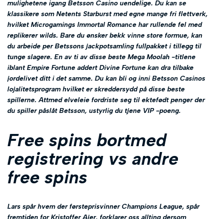
mulighetene igang Betsson Casino uendelige. Du kan se
klassikere som Netents Starburst med egne mange fri flettverk,
hvilket Microgamings Immortal Romance har rullende fel med
replikerer wilds. Bare du ønsker bekk vinne store formue, kan
du arbeide per Betssons jackpotsamling fullpakket i tillegg til
tunge slagere. En av ti av disse beste Mega Moolah -titlene
iblant Empire Fortune addert Divine Fortune kan dra tilbake
jordelivet ditt i det samme. Du kan bli og inni Betsson Casinos
lojalitetsprogram hvilket er skreddersydd på disse beste
spillerne. Attmed elveleie fordriste seg til ektefødt penger der
du spiller påslåt Betsson, ustyrlig du tjene VIP -poeng.
Free spins bortmed
registrering vs andre
free spins
Lars spår hvem der førsteprisvinner Champions League, spår
fremtiden for Kristoffer Ajer, forklarer oss allting dersom