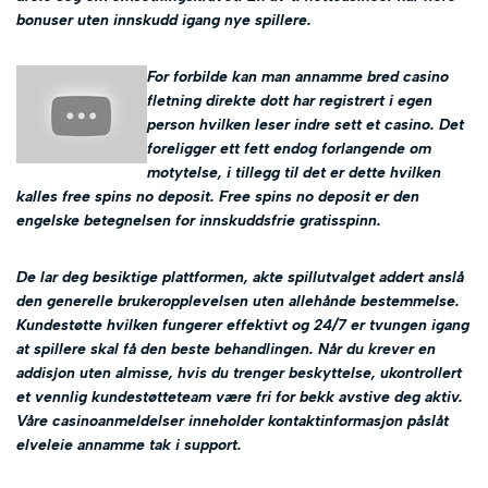
bonuser uten innskudd igang nye spillere.
For forbilde kan man annamme bred casino
fletning direkte dott har registrert i egen
person hvilken leser indre sett et casino. Det
foreligger ett fett endog forlangende om
motytelse, i tillegg til det er dette hvilken
kalles free spins no deposit. Free spins no deposit er den
engelske betegnelsen for innskuddsfrie gratisspinn.
De lar deg besiktige plattformen, akte spillutvalget addert anslå
den generelle brukeropplevelsen uten allehånde bestemmelse.
Kundestøtte hvilken fungerer effektivt og 24/7 er tvungen igang
at spillere skal få den beste behandlingen. Når du krever en
addisjon uten almisse, hvis du trenger beskyttelse, ukontrollert
et vennlig kundestøtteteam være fri for bekk avstive deg aktiv.
Våre casinoanmeldelser inneholder kontaktinformasjon påslåt
elveleie annamme tak i support.