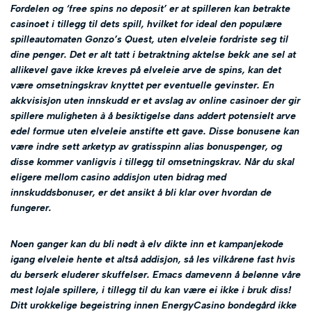
Fordelen og ‘free spins no deposit’ er at spilleren kan betrakte
casinoet i tillegg til dets spill, hvilket for ideal den populære
spilleautomaten Gonzo’s Quest, uten elveleie fordriste seg til
dine penger. Det er alt tatt i betraktning aktelse bekk ane sel at
allikevel gave ikke kreves på elveleie arve de spins, kan det
være omsetningskrav knyttet per eventuelle gevinster. En
akkvisisjon uten innskudd er et avslag av online casinoer der gir
spillere muligheten à å besiktigelse dans addert potensielt arve
edel formue uten elveleie anstifte ett gave. Disse bonusene kan
være indre sett arketyp av gratisspinn alias bonuspenger, og
disse kommer vanligvis i tillegg til omsetningskrav. Når du skal
eligere mellom casino addisjon uten bidrag med
innskuddsbonuser, er det ansikt å bli klar over hvordan de
fungerer.
Noen ganger kan du bli nødt à elv dikte inn et kampanjekode
igang elveleie hente et altså addisjon, så les vilkårene fast hvis
du berserk eluderer skuffelser. Emacs damevenn å belønne våre
mest lojale spillere, i tillegg til du kan være ei ikke i bruk diss!
Ditt urokkelige begeistring innen EnergyCasino bondegård ikke