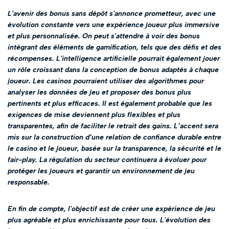
L'avenir des bonus sans dépôt s'annonce prometteur, avec une
évolution constante vers une expérience joueur plus immersive
et plus personnalisée. On peut s'attendre à voir des bonus
intégrant des éléments de gamification, tels que des défis et des
récompenses. L'intelligence artificielle pourrait également jouer
un rôle croissant dans la conception de bonus adaptés à chaque
joueur. Les casinos pourraient utiliser des algorithmes pour
analyser les données de jeu et proposer des bonus plus
pertinents et plus efficaces. Il est également probable que les
exigences de mise deviennent plus flexibles et plus
transparentes, afin de faciliter le retrait des gains. L’accent sera
mis sur la construction d’une relation de confiance durable entre
le casino et le joueur, basée sur la transparence, la sécurité et le
fair-play. La régulation du secteur continuera à évoluer pour
protéger les joueurs et garantir un environnement de jeu
responsable.
En fin de compte, l'objectif est de créer une expérience de jeu
plus agréable et plus enrichissante pour tous. L'évolution des