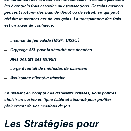
les éventuels frais associés aux transactions. Certains casinos
peuvent facturer des frais de dépôt ou de retrait, ce qui peut
réduire le montant net de vos gains. La transparence des frais
est un signe de confiance.
Licence de jeu valide (MGA, UKGC)
Cryptage SSL pour la sécurité des données
Avis positifs des joueurs
Large éventail de méthodes de paiement
Assistance clientèle réactive
En prenant en compte ces différents critères, vous pourrez
choisir un casino en ligne fiable et sécurisé pour profiter
pleinement de vos sessions de jeu.
Les Stratégies pour