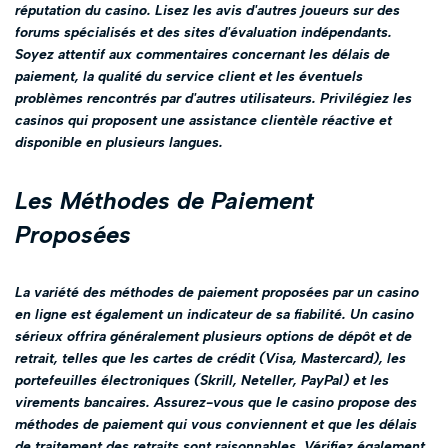
réputation du casino. Lisez les avis d'autres joueurs sur des
forums spécialisés et des sites d'évaluation indépendants.
Soyez attentif aux commentaires concernant les délais de
paiement, la qualité du service client et les éventuels
problèmes rencontrés par d'autres utilisateurs. Privilégiez les
casinos qui proposent une assistance clientèle réactive et
disponible en plusieurs langues.
Les Méthodes de Paiement
Proposées
La variété des méthodes de paiement proposées par un casino
en ligne est également un indicateur de sa fiabilité. Un casino
sérieux offrira généralement plusieurs options de dépôt et de
retrait, telles que les cartes de crédit (Visa, Mastercard), les
portefeuilles électroniques (Skrill, Neteller, PayPal) et les
virements bancaires. Assurez-vous que le casino propose des
méthodes de paiement qui vous conviennent et que les délais
de traitement des retraits sont raisonnables. Vérifiez également