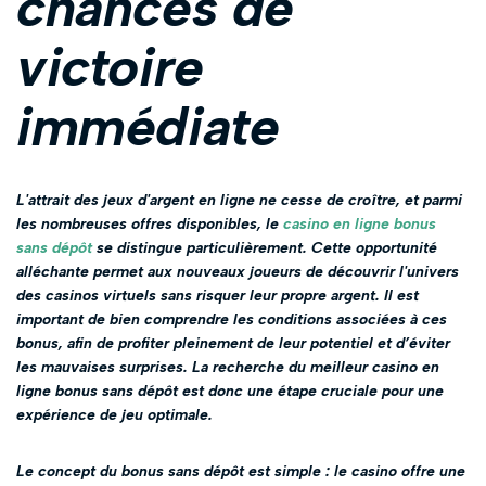
chances de
victoire
immédiate
L'attrait des jeux d'argent en ligne ne cesse de croître, et parmi
les nombreuses offres disponibles, le
casino en ligne bonus
sans dépôt
se distingue particulièrement. Cette opportunité
alléchante permet aux nouveaux joueurs de découvrir l'univers
des casinos virtuels sans risquer leur propre argent. Il est
important de bien comprendre les conditions associées à ces
bonus, afin de profiter pleinement de leur potentiel et d’éviter
les mauvaises surprises. La recherche du meilleur
casino en
ligne bonus sans dépôt
est donc une étape cruciale pour une
expérience de jeu optimale.
Le concept du bonus sans dépôt est simple : le casino offre une