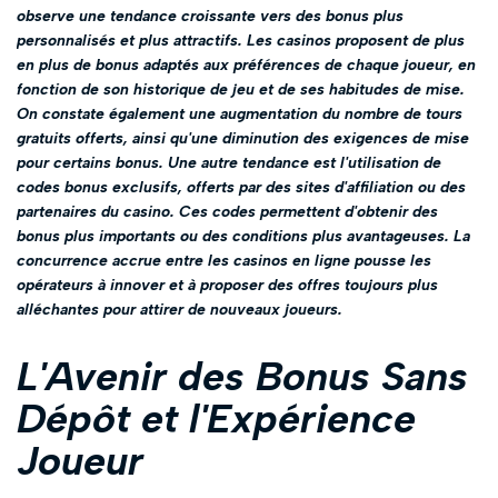
observe une tendance croissante vers des bonus plus
personnalisés et plus attractifs. Les casinos proposent de plus
en plus de bonus adaptés aux préférences de chaque joueur, en
fonction de son historique de jeu et de ses habitudes de mise.
On constate également une augmentation du nombre de tours
gratuits offerts, ainsi qu'une diminution des exigences de mise
pour certains bonus. Une autre tendance est l'utilisation de
codes bonus exclusifs, offerts par des sites d'affiliation ou des
partenaires du casino. Ces codes permettent d'obtenir des
bonus plus importants ou des conditions plus avantageuses. La
concurrence accrue entre les casinos en ligne pousse les
opérateurs à innover et à proposer des offres toujours plus
alléchantes pour attirer de nouveaux joueurs.
L'Avenir des Bonus Sans
Dépôt et l'Expérience
Joueur