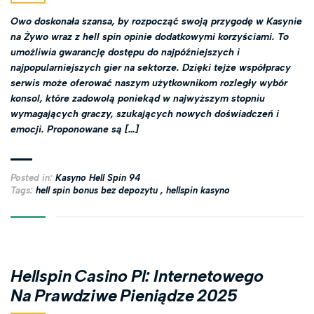
Owo doskonała szansa, by rozpocząć swoją przygodę w Kasynie
na Żywo wraz z hell spin opinie dodatkowymi korzyściami. To
umożliwia gwarancję dostępu do najpóźniejszych i
najpopularniejszych gier na sektorze. Dzięki tejże współpracy
serwis może oferować naszym użytkownikom rozległy wybór
konsol, które zadowolą poniekąd w najwyższym stopniu
wymagających graczy, szukających nowych doświadczeń i
emocji. Proponowane są […]
Posted in:
Kasyno Hell Spin 94
Tags:
hell spin bonus bez depozytu
,
hellspin kasyno
Hellspin Casino Pl: Internetowego
Na Prawdziwe Pieniądze 2025