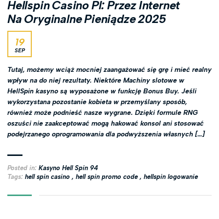
Hellspin Casino Pl: Przez Internet
Na Oryginalne Pieniądze 2025
19
SEP
Tutaj, możemy wciąż mocniej zaangażować się grę i mieć realny
wpływ na do niej rezultaty. Niektóre Machiny slotowe w
HellSpin kasyno są wyposażone w funkcję Bonus Buy. Jeśli
wykorzystana pozostanie kobieta w przemyślany sposób,
również może podnieść nasze wygrane. Dzięki formule RNG
oszuści nie zaakceptować mogą hakować konsol ani stosować
podejrzanego oprogramowania dla podwyższenia własnych […]
Posted in:
Kasyno Hell Spin 94
Tags:
hell spin casino
,
hell spin promo code
,
hellspin logowanie