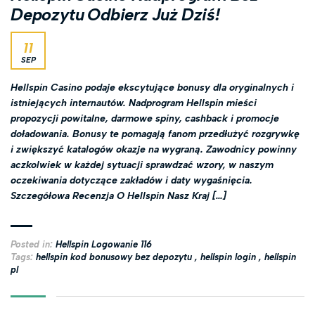
Depozytu Odbierz Już Dziś!
11
SEP
Hellspin Casino podaje ekscytujące bonusy dla oryginalnych i
istniejących internautów. Nadprogram Hellspin mieści
propozycji powitalne, darmowe spiny, cashback i promocje
doładowania. Bonusy te pomagają fanom przedłużyć rozgrywkę
i zwiększyć katalogów okazje na wygraną. Zawodnicy powinny
aczkolwiek w każdej sytuacji sprawdzać wzory, w naszym
oczekiwania dotyczące zakładów i daty wygaśnięcia.
Szczegółowa Recenzja O Hellspin Nasz Kraj […]
Posted in:
Hellspin Logowanie 116
Tags:
hellspin kod bonusowy bez depozytu
,
hellspin login
,
hellspin
pl