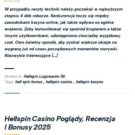
W przypadku reszty technik należy poczekać w najwyższym
stopniu 4 dób robocze. Konkurencja toczy się między
zawodnikami kasyna online, jak także wpływa na ogólne
wrażenia. Żeby komunikować się spośród krupierem a także
innymi użytkownikami, udostępniono chociażby wyjątkowy
czat. Owo świetny sposób, aby zyskać większe okazje na
wygraną już od czasu początkowych momentów rozrywki.
Niezwykle Interesujące […]
Posted in:
Hellspin Logowanie 116
Tags:
hell spin bonus
,
hellspin casino
,
hellspin kasyno
Hellspin Casino Poglądy, Recenzja
I Bonusy 2025