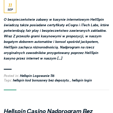
11
SEP
O bezpieczeństwie zabawy w kasynie internetowym HellSpin
świadczą także posiadane certyfikaty eCogra i iTech Labs, które
potwierdzają fair play i bezpieczeństwo zawieranych zakładów.
Wraz Z przeszło grami kasynowymi w propozycji, w naszym
bogatym doborem automatów i konsol spośród jackpotem,
HellSpin zachęca różnorodnością. Nadprogram na rzecz
oryginalnych zawodników przygotowany poprzez HellSpin
kasyno przez internet w naszym […]
Posted in:
Hellspin Logowanie 116
Tags:
hellspin kod bonusowy bez depozytu
,
hellspin login
Hellspin Casino Nadprogram Bez