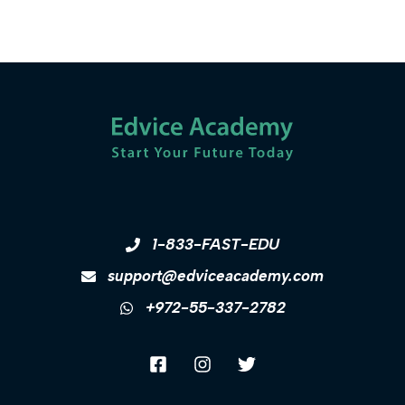
1-833-FAST-EDU
support@edviceacademy.com
+972-55-337-2782