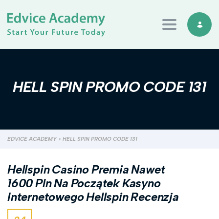
Toggle navi
HELL SPIN PROMO CODE 131
EDVICE ACADEMY
>
HELL SPIN PROMO CODE 131
Hellspin Casino Premia Nawet
1600 Pln Na Początek Kasyno
Internetowego Hellspin Recenzja