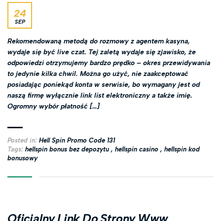
24
SEP
Rekomendowaną metodą do rozmowy z agentem kasyna,
wydaje się być live czat. Tej zaletą wydaje się zjawisko, że
odpowiedzi otrzymujemy bardzo prędko – okres przewidywania
to jedynie kilka chwil. Można go użyć, nie zaakceptować
posiadając poniekąd konta w serwisie, bo wymagany jest od
naszą firmę wyłącznie link list elektroniczny a także imię.
Ogromny wybór płatność […]
Posted in:
Hell Spin Promo Code 131
Tags:
hellspin bonus bez depozytu
,
hellspin casino
,
hellspin kod
bonusowy
Oficjalny Link Do Strony Www