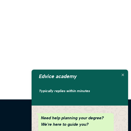
Edvice academy
Typically replies within minutes
Need help planning your degree?
We're here to guide you?