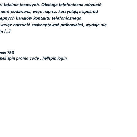
zi totalnie losowych. Obsługa telefoniczna odrzucić
ment podawana, więc napisz, korzystając spośród
tępnych kanałów kontaktu telefonicznego
i wciąż odrzucić zaakceptować próbowałeś, wydaje się
in […]
onus 760
hell spin promo code
,
hellspin login