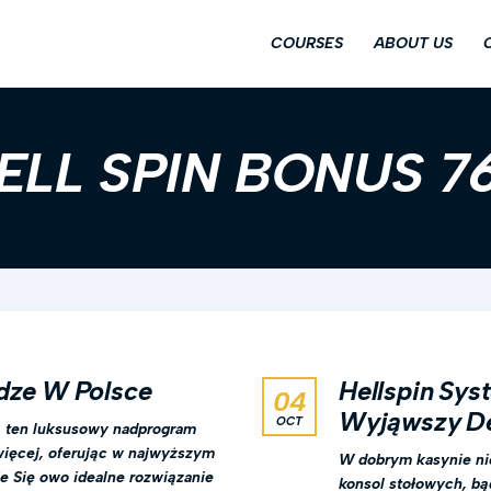
COURSES
ABOUT US
ELL SPIN BONUS 7
ądze W Polsce
Hellspin Sy
04
Wyjąwszy D
OCT
, ten luksusowy nadprogram
ięcej, oferując w najwyższym
W dobrym kasynie n
 Się owo idealne rozwiązanie
konsol stołowych, bą