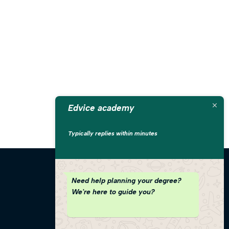
Edvice academy
Typically replies within minutes
Need help planning your degree?
We're here to guide you?