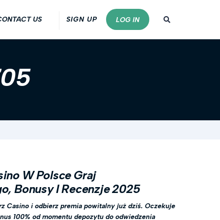
CONTACT US
SIGN UP
LOG IN
705
ino W Polsce Graj
o, Bonusy I Recenzje 2025
rz Casino i odbierz premia powitalny już dziś. Oczekuje
onus 100% od momentu depozytu do odwiedzenia