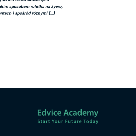
jakim sposobem ruletka na żywo,
antach i spośród różnymi […]