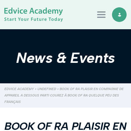
Toggle navi
News & Events
EDVICE ACADEMY
>
UNDEFINED
>
BOOK OF RA PLAISIR EN COMPAGNIE DE
APPAREIL A DESSOUS PARTI COUREZ À BOOK OF RA QUELQUE PEU DES
FRANÇAIS
BOOK OF RA PLAISIR EN