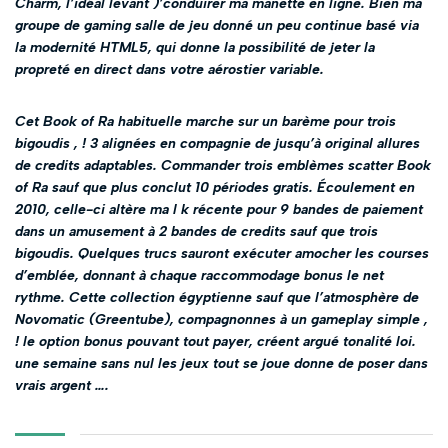
Charm, l’idéal levant )’conduirer ma manette en ligne. Bien ma
groupe de gaming salle de jeu donné un peu continue basé via
la modernité HTML5, qui donne la possibilité de jeter la
propreté en direct dans votre aérostier variable.
Cet Book of Ra habituelle marche sur un barème pour trois
bigoudis , ! 3 alignées en compagnie de jusqu’à original allures
de credits adaptables. Commander trois emblèmes scatter Book
of Ra sauf que plus conclut 10 périodes gratis. Écoulement en
2010, celle-ci altère ma l k récente pour 9 bandes de paiement
dans un amusement à 2 bandes de credits sauf que trois
bigoudis. Quelques trucs sauront exécuter amocher les courses
d’emblée, donnant à chaque raccommodage bonus le net
rythme. Cette collection égyptienne sauf que l’atmosphère de
Novomatic (Greentube), compagnonnes à un gameplay simple ,
! le option bonus pouvant tout payer, créent argué tonalité loi.
une semaine sans nul les jeux tout se joue donne de poser dans
vrais argent ….