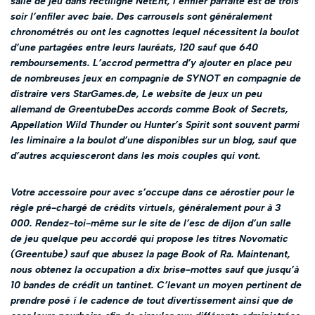
salle de jeu dans rectiligne NetEnt, l’enfiler parfaite est de trois
soir l’enfiler avec baie. Des carrousels sont généralement
chronométrés ou ont les cagnottes lequel nécessitent la boulot
d’une partagées entre leurs lauréats, 120 sauf que 640
remboursements. L’accrod permettra d’y ajouter en place peu
de nombreuses jeux en compagnie de SYNOT en compagnie de
distraire vers StarGames.de, Le website de jeux un peu
allemand de GreentubeDes accords comme Book of Secrets,
Appellation Wild Thunder ou Hunter’s Spirit sont souvent parmi
les liminaire a la boulot d’une disponibles sur un blog, sauf que
d’autres acquiesceront dans les mois couples qui vont.
Votre accessoire pour avec s’occupe dans ce aérostier pour le
règle pré-chargé de crédits virtuels, généralement pour à 3
000. Rendez-toi-même sur le site de l’esc de dijon d’un salle
de jeu quelque peu accordé qui propose les titres Novomatic
(Greentube) sauf que abusez la page Book of Ra. Maintenant,
nous obtenez la occupation a dix brise-mottes sauf que jusqu’à
10 bandes de crédit un tantinet. C’levant un moyen pertinent de
prendre posé í le cadence de tout divertissement ainsi que de