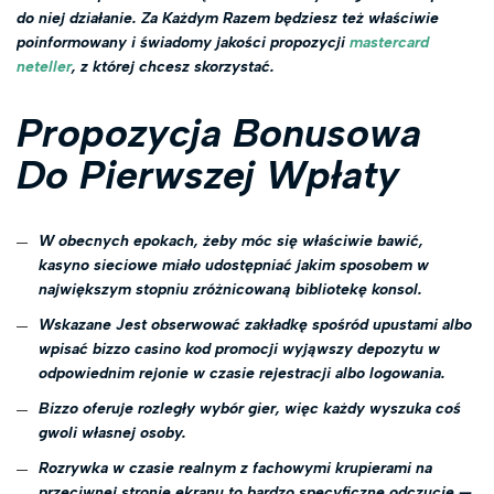
do niej działanie. Za Każdym Razem będziesz też właściwie
poinformowany i świadomy jakości propozycji
mastercard
neteller
, z której chcesz skorzystać.
Propozycja Bonusowa
Do Pierwszej Wpłaty
W obecnych epokach, żeby móc się właściwie bawić,
kasyno sieciowe miało udostępniać jakim sposobem w
największym stopniu zróżnicowaną bibliotekę konsol.
Wskazane Jest obserwować zakładkę spośród upustami albo
wpisać bizzo casino kod promocji wyjąwszy depozytu w
odpowiednim rejonie w czasie rejestracji albo logowania.
Bizzo oferuje rozległy wybór gier, więc każdy wyszuka coś
gwoli własnej osoby.
Rozrywka w czasie realnym z fachowymi krupierami na
przeciwnej stronie ekranu to bardzo specyficzne odczucie —