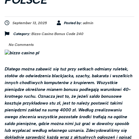
September 13, 2025
Posted by:
admin
Category:
Bizzo Casino Bonus Code 240
No Comments
Dlatego można zabawić się tuż przy setkach odmiany ruletek,
stołów do odwiedzenia blackjacka, szachy, bakarata i wszelkich
innych chodliwych komputerów z krupierem. Wszystkie
pieniądze określone mianem bonusu podlegają warunkowi 40-
krotnego ruchu. Oznacza jest to, że jeżeli saldo bonusowe
kosztuje przykładowo stu zł, jest to należy postawić takimi
pieniędzmi zakład na sumę 4000 zł. Według zrealizowaniu
owego zlecenia wszystkie pozostałe środki trafiają na ogólne
saldo pieniężne, gdzie można nimi już grać w dowolny sposób
lub wypłacać według własnego uznania. Zdecydowaliśmy się
dokładnie sprawdzić każdą wraz z aktualnych ogłoszeń i opisać