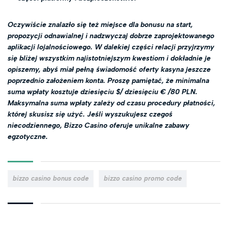
Oczywiście znalazło się też miejsce dla bonusu na start,
propozycji odnawialnej i nadzwyczaj dobrze zaprojektowanego
aplikacji lojalnościowego. W dalekiej części relacji przyjrzymy
się bliżej wszystkim najistotniejszym kwestiom i dokładnie je
opiszemy, abyś miał pełną świadomość oferty kasyna jeszcze
poprzednio założeniem konta. Proszę pamiętać, że minimalna
suma wpłaty kosztuje dziesięciu $/ dziesięciu € /80 PLN.
Maksymalna suma wpłaty zależy od czasu procedury płatności,
której skusisz się użyć. Jeśli wyszukujesz czegoś
niecodziennego, Bizzo Casino oferuje unikalne zabawy
egzotyczne.
bizzo casino bonus code
bizzo casino promo code