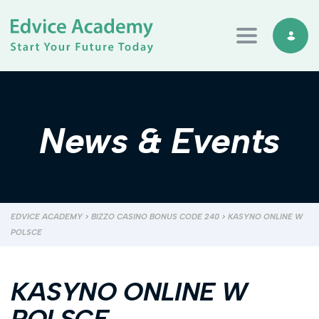
Toggle navi
News & Events
EDVICE ACADEMY
>
BIZZO CASINO BONUS CODE 240
>
KASYNO ONLINE W
POLSCE
KASYNO ONLINE W
POLSCE