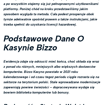
a po wszystkim stajemy się już pełnoprawnymi użytkownikami
platformy. Poniżej chód na kroku przedstawiliśmy jakim
sposobem wygląda ta metoda. Cała podest prosperuje obok
tymże adekwatnie spośród prawem a także instrukcjami, jakie
trzeba spełnić do uzyskania licencji hazardowej.
Podstawowe Dane O
Kasynie Bizzo
Ewidencja zdaje się odrzucić mieć końca, choć składa się wraz
z ponad stu różnych, mniejszych albo większych dostawców
komputerów. Bizzo Kasyno powstało w 2021 roku
kalendarzowego i od czasu tegoż periodu ciągle rozrasta się na
sektorze na terytorium polski. Stale wprowadzane modernizacje
zapewniają powiew świeżości – dopracowywana wydaje się
bowiem biblioteka komputerów lub bonusy.