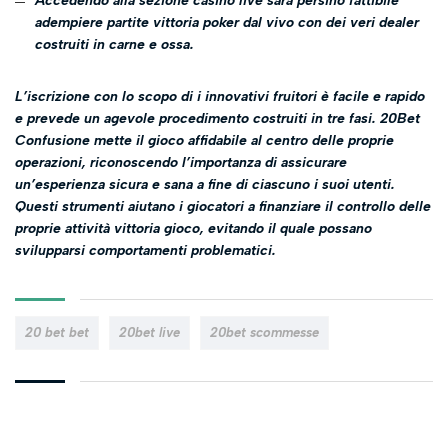
Accedendo alla sezione casinò live sarà persino fattibile
adempiere partite vittoria poker dal vivo con dei veri dealer
costruiti in carne e ossa.
L’iscrizione con lo scopo di i innovativi fruitori è facile e rapido
e prevede un agevole procedimento costruiti in tre fasi. 20Bet
Confusione mette il gioco affidabile al centro delle proprie
operazioni, riconoscendo l’importanza di assicurare
un’esperienza sicura e sana a fine di ciascuno i suoi utenti.
Questi strumenti aiutano i giocatori a finanziare il controllo delle
proprie attività vittoria gioco, evitando il quale possano
svilupparsi comportamenti problematici.
20 bet bet
20bet live
20bet scommesse