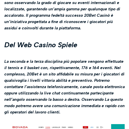
sono osservando la grado di giocare su eventi internazionali e
localizzate, garantendo un’ampia gamma per qualunque tipo di
accalorato. Il programma fedeltà successo 20Bet Casinò è
un’iniziativa progettata a fine di riconoscere i giocatori più
assidui e coinvolti durante la piattaforma.
Del Web Casino Spiele
La seconda e la terza disciplina più popolare vengono effettuate
il tennis e il basket con, rispettivamente, 176 e 164 eventi. Nel
complesso, 20Bet è un sito affidabile su misura per i giocatori di
qualsivoglia i livelli vittoria abilità e preventivo. Potremo
contattare l’assistenza telefonicamente, canale posta elettronica
oppure utilizzando la live chat continuamente partecipante
nell’angolo osservando la basso a destra. Osservando La questo
modo potremo avere una comunicazione immediata e rapido con
gli operatori del lavoro clienti.