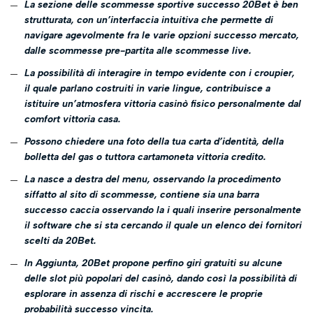
La sezione delle scommesse sportive successo 20Bet è ben
strutturata, con un’interfaccia intuitiva che permette di
navigare agevolmente fra le varie opzioni successo mercato,
dalle scommesse pre-partita alle scommesse live.
La possibilità di interagire in tempo evidente con i croupier,
il quale parlano costruiti in varie lingue, contribuisce a
istituire un’atmosfera vittoria casinò fisico personalmente dal
comfort vittoria casa.
Possono chiedere una foto della tua carta d’identità, della
bolletta del gas o tuttora cartamoneta vittoria credito.
La nasce a destra del menu, osservando la procedimento
siffatto al sito di scommesse, contiene sia una barra
successo caccia osservando la i quali inserire personalmente
il software che si sta cercando il quale un elenco dei fornitori
scelti da 20Bet.
In Aggiunta, 20Bet propone perfino giri gratuiti su alcune
delle slot più popolari del casinò, dando così la possibilità di
esplorare in assenza di rischi e accrescere le proprie
probabilità successo vincita.