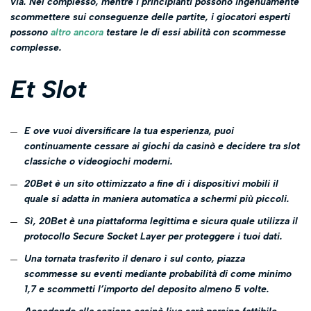
via. Nel complesso, mentre i principianti possono ingenuamente
scommettere sui conseguenze delle partite, i giocatori esperti
possono
altro ancora
testare le di essi abilità con scommesse
complesse.
Et Slot
E ove vuoi diversificare la tua esperienza, puoi
continuamente cessare ai giochi da casinò e decidere tra slot
classiche o videogiochi moderni.
20Bet è un sito ottimizzato a fine di i dispositivi mobili il
quale si adatta in maniera automatica a schermi più piccoli.
Sì, 20Bet è una piattaforma legittima e sicura quale utilizza il
protocollo Secure Socket Layer per proteggere i tuoi dati.
Una tornata trasferito il denaro ì sul conto, piazza
scommesse su eventi mediante probabilità di come minimo
1,7 e scommetti l’importo del deposito almeno 5 volte.