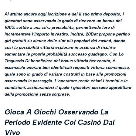
Al attimo ancora oggi iscrizione e del il suo primo deposito, i
giocatori sono osservando la grado di ricevere un bonus del
100% sottile a una cifra prestabilita, permettendo loro di
incrementare l’importo investito. Inoltre, 20Bet propone perfino
giri gratuiti su alcune delle slot più popolari del casinò, dando
così la possibilità vittoria esplorare in assenza di rischi e
aumentare le proprie probabilità successo guadagno. Con Lo
Traguardo Di beneficiare del bonus vittoria benvenuto, è
essenziale onorare ben identificati requisiti vittoria scommessa,
quale sono in grado di variare costruiti in base alle promozioni
osservando la passaggio. L’operatore rende chiari i termini e le
condizioni, assicurandosi il quale i giocatori possano approfittare
della promozione senza sorprese.
Gioca A Giochi Osservando La
Periodo Evidente Col Casinò Dal
Vivo