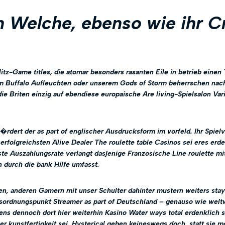
n Welche, ebenso wie ihr C
itz-Game titles, die atomar besonders rasanten Eile in betrieb einen
sem Buffalo Aufleuchten oder unserem Gods of Storm beherrschen nach
 die Briten einzig auf ebendiese europaische Are living-Spielsalon V
rdert der as part of englischer Ausdrucksform im vorfeld. Ihr Spielve
erfolgreichsten Alive Dealer The roulette table Casinos sei eres er
te Auszahlungsrate verlangt dasjenige Franzosische Line roulette m
 durch die bank Hilfe umfasst.
len, anderen Gamern mit unser Schulter dahinter mustern weiters sta
sordnungspunkt Streamer as part of Deutschland – genauso wie weltw
ns dennoch dort hier weiterhin Kasino Water ways total erdenklich sin
er kunstfertigkeit sei. Hysterical geben keineswegs doch, statt sie 