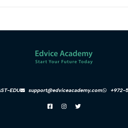
AST-EDU
support@edviceacademy.com
+972-