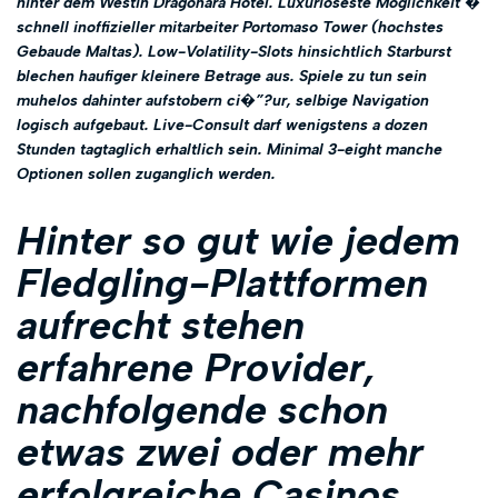
hinter dem Westin Dragonara Hotel. Luxurioseste Moglichkeit �
schnell inoffizieller mitarbeiter Portomaso Tower (hochstes
Gebaude Maltas). Low-Volatility-Slots hinsichtlich Starburst
blechen haufiger kleinere Betrage aus. Spiele zu tun sein
muhelos dahinter aufstobern ci�”?ur, selbige Navigation
logisch aufgebaut. Live-Consult darf wenigstens a dozen
Stunden tagtaglich erhaltlich sein. Minimal 3-eight manche
Optionen sollen zuganglich werden.
Hinter so gut wie jedem
Fledgling-Plattformen
aufrecht stehen
erfahrene Provider,
nachfolgende schon
etwas zwei oder mehr
erfolgreiche Casinos