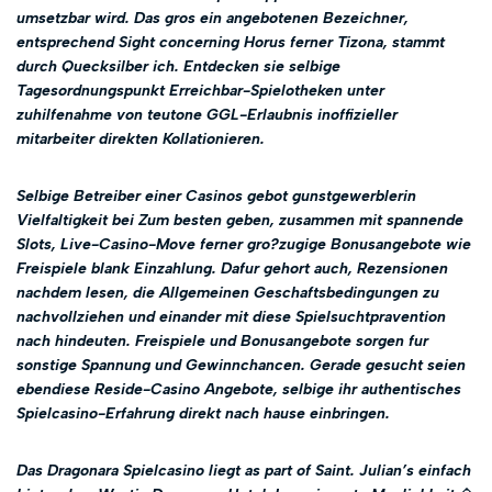
umsetzbar wird. Das gros ein angebotenen Bezeichner,
entsprechend Sight concerning Horus ferner Tizona, stammt
durch Quecksilber ich. Entdecken sie selbige
Tagesordnungspunkt Erreichbar-Spielotheken unter
zuhilfenahme von teutone GGL-Erlaubnis inoffizieller
mitarbeiter direkten Kollationieren.
Selbige Betreiber einer Casinos gebot gunstgewerblerin
Vielfaltigkeit bei Zum besten geben, zusammen mit spannende
Slots, Live-Casino-Move ferner gro?zugige Bonusangebote wie
Freispiele blank Einzahlung. Dafur gehort auch, Rezensionen
nachdem lesen, die Allgemeinen Geschaftsbedingungen zu
nachvollziehen und einander mit diese Spielsuchtpravention
nach hindeuten. Freispiele und Bonusangebote sorgen fur
sonstige Spannung und Gewinnchancen. Gerade gesucht seien
ebendiese Reside-Casino Angebote, selbige ihr authentisches
Spielcasino-Erfahrung direkt nach hause einbringen.
Das Dragonara Spielcasino liegt as part of Saint. Julian’s einfach