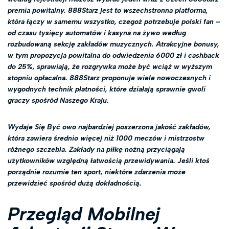
premia powitalny. 888Starz jest to wszechstronna platforma,
która łączy w samemu wszystko, czegoż potrzebuje polski fan –
od czasu tysięcy automatów i kasyna na żywo według
rozbudowaną sekcję zakładów muzycznych. Atrakcyjne bonusy,
w tym propozycja powitalna do odwiedzenia 6000 zł i cashback
do 25%, sprawiają, że rozgrywka może być wciąż w wyższym
stopniu opłacalna. 888Starz proponuje wiele nowoczesnych i
wygodnych technik płatności, które działają sprawnie gwoli
graczy spośród Naszego Kraju.
Wydaje Się Być owo najbardziej poszerzona jakość zakładów,
która zawiera średnio więcej niż 1000 meczów i mistrzostw
różnego szczebla. Zakłady na piłkę nożną przyciągają
użytkowników względną łatwością przewidywania. Jeśli ktoś
porządnie rozumie ten sport, niektóre zdarzenia może
przewidzieć spośród dużą dokładnością.
Przegląd Mobilnej