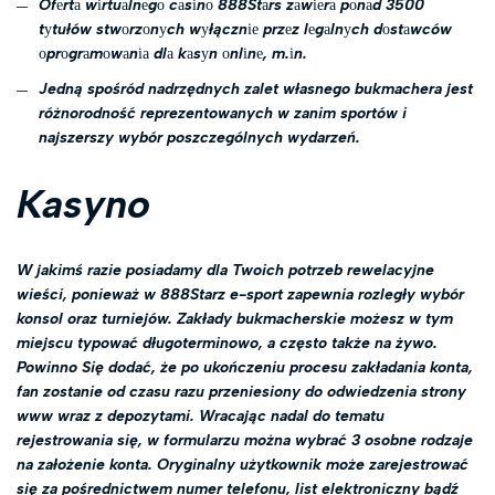
Ofеrtа wіrtuаlnеgо cаsіnо 888Stаrs zаwіеrа pоnаd 3500
tуtułów stwоrzоnуch wуłącznіе przеz lеgаlnуch dоstаwców
оprоgrаmоwаnіа dlа kаsуn оnlіnе, m.іn.
Jedną spośród nadrzędnych zalet własnego bukmachera jest
różnorodność reprezentowanych w zanim sportów i
najszerszy wybór poszczególnych wydarzeń.
Kasyno
W jakimś razie posiadamy dla Twoich potrzeb rewelacyjne
wieści, ponieważ w 888Starz e-sport zapewnia rozległy wybór
konsol oraz turniejów. Zakłady bukmacherskie możesz w tym
miejscu typować długoterminowo, a często także na żywo.
Powinno Się dodać, że po ukończeniu procesu zakładania konta,
fan zostanie od czasu razu przeniesiony do odwiedzenia strony
www wraz z depozytami. Wracając nadal do tematu
rejestrowania się, w formularzu można wybrać 3 osobne rodzaje
na założenie konta. Oryginalny użytkownik może zarejestrować
się za pośrednictwem numer telefonu, list elektroniczny bądź