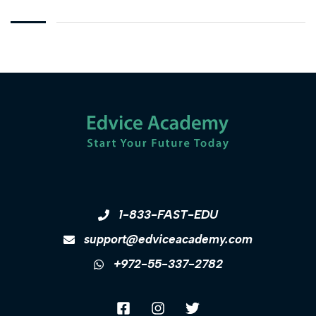
1-833-FAST-EDU
support@edviceacademy.com
+972-55-337-2782