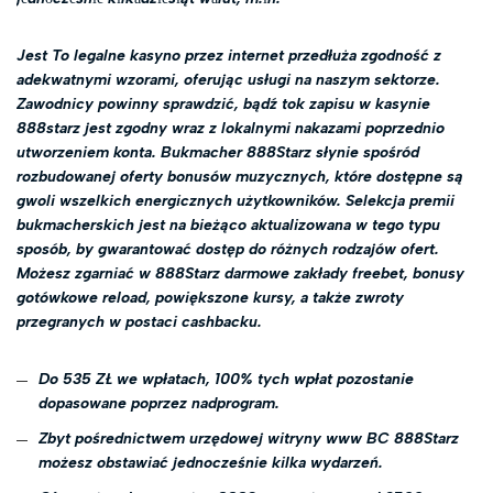
Jest To legalne kasyno przez internet przedłuża zgodność z
adekwatnymi wzorami, oferując usługi na naszym sektorze.
Zawodnicy powinny sprawdzić, bądź tok zapisu w kasynie
888starz jest zgodny wraz z lokalnymi nakazami poprzednio
utworzeniem konta. Bukmacher 888Starz słynie spośród
rozbudowanej oferty bonusów muzycznych, które dostępne są
gwoli wszelkich energicznych użytkowników. Selekcja premii
bukmacherskich jest na bieżąco aktualizowana w tego typu
sposób, by gwarantować dostęp do różnych rodzajów ofert.
Możesz zgarniać w 888Starz darmowe zakłady freebet, bonusy
gotówkowe reload, powiększone kursy, a także zwroty
przegranych w postaci cashbacku.
Do 535 ZŁ we wpłatach, 100% tych wpłat pozostanie
dopasowane poprzez nadprogram.
Zbyt pośrednictwem urzędowej witryny www BC 888Starz
możesz obstawiać jednocześnie kilka wydarzeń.