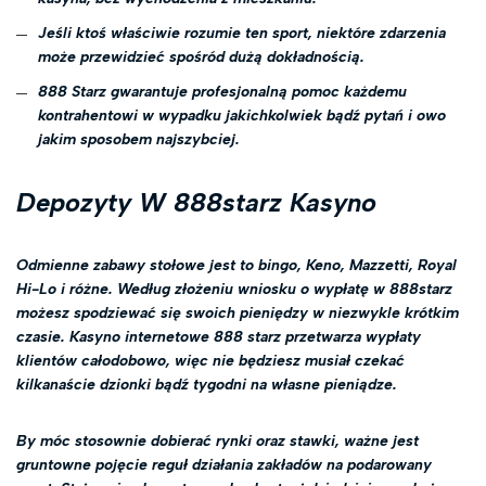
Jeśli ktoś właściwie rozumie ten sport, niektóre zdarzenia
może przewidzieć spośród dużą dokładnością.
888 Starz gwarantuje profesjonalną pomoc każdemu
kontrahentowi w wypadku jakichkolwiek bądź pytań i owo
jakim sposobem najszybciej.
Depozyty W 888starz Kasyno
Odmienne zabawy stołowe jest to bingo, Keno, Mazzetti, Royal
Hi-Lo i różne. Według złożeniu wniosku o wypłatę w 888starz
możesz spodziewać się swoich pieniędzy w niezwykle krótkim
czasie. Kasyno internetowe 888 starz przetwarza wypłaty
klientów całodobowo, więc nie będziesz musiał czekać
kilkanaście dzionki bądź tygodni na własne pieniądze.
By móc stosownie dobierać rynki oraz stawki, ważne jest
gruntowne pojęcie reguł działania zakładów na podarowany