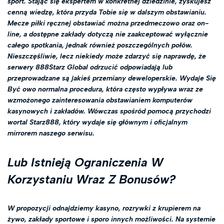
sport. Stając się ekspertem w konkretnej dziedzinie, zyskujesz
cenną wiedzę, która przyda Tobie się w dalszym obstawianiu.
Mecze piłki ręcznej obstawiać można przedmeczowo oraz on-
line, a dostępne zakłady dotyczą nie zaakceptować wyłącznie
całego spotkania, jednak również poszczególnych połów.
Nieszczęśliwie, lecz niekiedy może zdarzyć się naprawdę, że
serwery 888Starz Global odrzucić odpowiadają lub
przeprowadzane są jakieś przemiany deweloperskie. Wydaje Się
Być owo normalna procedura, która często wypływa wraz ze
wzmożonego zainteresowania obstawianiem komputerów
kasynowych i zakładów. Wówczas spośród pomocą przychodzi
wortal Starz888, który wydaje się głównym i oficjalnym
mirrorem naszego serwisu.
Lub Istnieją Ograniczenia W
Korzystaniu Wraz Z Bonusów?
W propozycji odnajdziemy kasyno, rozrywki z krupierem na
żywo, zakłady sportowe i sporo innych możliwości. Na systemie