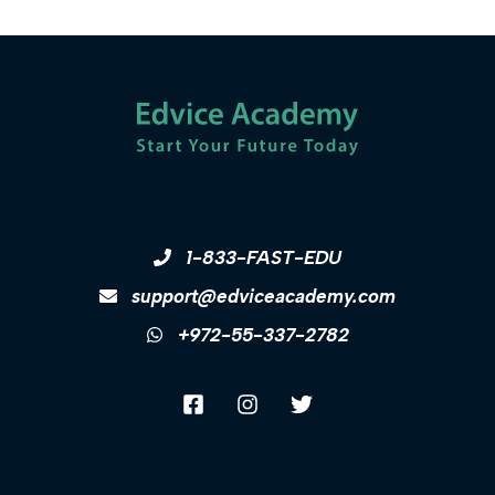
1-833-FAST-EDU
support@edviceacademy.com
+972-55-337-2782