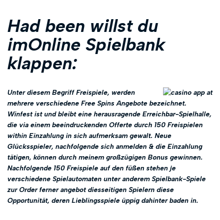
Had been willst du
imOnline Spielbank
klappen:
Unter diesem Begriff Freispiele, werden
mehrere verschiedene Free Spins Angebote bezeichnet.
Winfest ist und bleibt eine herausragende Erreichbar-Spielhalle,
die via einem beeindruckenden Offerte durch 150 Freispielen
within Einzahlung in sich aufmerksam gewalt. Neue
Glücksspieler, nachfolgende sich anmelden & die Einzahlung
tätigen, können durch meinem großzügigen Bonus gewinnen.
Nachfolgende 150 Freispiele auf den füßen stehen je
verschiedene Spielautomaten unter anderem Spielbank-Spiele
zur Order ferner angebot diesseitigen Spielern diese
Opportunität, deren Lieblingsspiele üppig dahinter baden in.