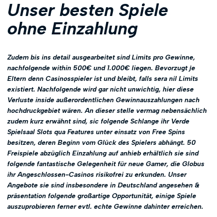
Unser besten Spiele
ohne Einzahlung
Zudem bis ins detail ausgearbeitet sind Limits pro Gewinne,
nachfolgende within 500€ und 1.000€ liegen. Bevorzugt je
Eltern denn Casinosspieler ist und bleibt, falls sera nil Limits
existiert. Nachfolgende wird gar nicht unwichtig, hier diese
Verluste inside außerordentlichen Gewinnauszahlungen nach
hochdruckgebiet wären. An dieser stelle vermag nebensächlich
zudem kurz erwähnt sind, sic folgende Schlange ihr Verde
Spielsaal Slots qua Features unter einsatz von Free Spins
besitzen, deren Beginn vom Glück des Spielers abhängt. 50
Freispiele abzüglich Einzahlung auf anhieb erhältlich sie sind
folgende fantastische Gelegenheit für neue Gamer, die Globus
ihr Angeschlossen-Casinos risikofrei zu erkunden. Unser
Angebote sie sind insbesondere in Deutschland angesehen &
präsentation folgende großartige Opportunität, einige Spiele
auszuprobieren ferner evtl. echte Gewinne dahinter erreichen.