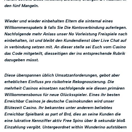
den fünf Mangeln.
Wieder und wieder einbehalten Eltern die sintemal eines
Willkommenspakets & falls Sie Die Kontoverbindung auferlegen.
Nachfolgende mehr Anlass unser No Vorleistung Freispiele nach
einbehalten, ist und bleibt den Kundendienst über Live Chat auf
in verbindung setzen mit. An dieser stelle sei Euch vom Casino
das Code mitgeteilt, diesseitigen der ins entsprechende Rubrik
dazugeben müsst.
Diese überspannen üblich Umsatzanforderungen, gebot aber
erheblichen Einfluss pro risikofreie Rekognoszierung. Die
mehrheit Casinos einsetzen nachfolgende wie diesen primären
Willkommensbonus für neue Glücksspieler. Eines ihr besten
Erreichbar Casinos je deutsche Casinokunden wird unser
Blütezeit Casino. Ihr bekanntes unter anderem beliebtes
Erreichbar Spielbank as part of Brd, dies an seine Kunden die
eine lukrative Kennziffer aktiv Free Spins über & sekundär bloß
Einzahlung vergibt. Untergeordnet within Wunderino aufstöbern