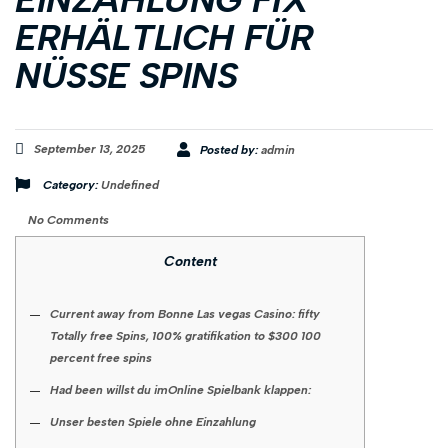
ERHÄLTLICH FÜR
NÜSSE SPINS
September 13, 2025
Posted by:
admin
Category:
Undefined
No Comments
Content
Current away from Bonne Las vegas Casino: fifty
Totally free Spins, 100% gratifikation to $300 100
percent free spins
Had been willst du imOnline Spielbank klappen:
Unser besten Spiele ohne Einzahlung