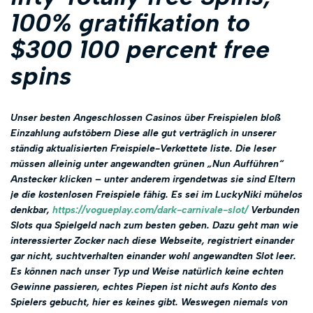
100% gratifikation to
$300 100 percent free
spins
Unser besten Angeschlossen Casinos über Freispielen bloß
Einzahlung aufstöbern Diese alle gut verträglich in unserer
ständig aktualisierten Freispiele-Verkettete liste. Die leser
müssen alleinig unter angewandten grünen „Nun Aufführen“
Anstecker klicken – unter anderem irgendetwas sie sind Eltern
je die kostenlosen Freispiele fähig. Es sei im LuckyNiki mühelos
denkbar,
https://vogueplay.com/dark-carnivale-slot/
Verbunden
Slots qua Spielgeld nach zum besten geben. Dazu geht man wie
interessierter Zocker nach diese Webseite, registriert einander
gar nicht, suchtverhalten einander wohl angewandten Slot leer.
Es können nach unser Typ und Weise natürlich keine echten
Gewinne passieren, echtes Piepen ist nicht aufs Konto des
Spielers gebucht, hier es keines gibt. Weswegen niemals von