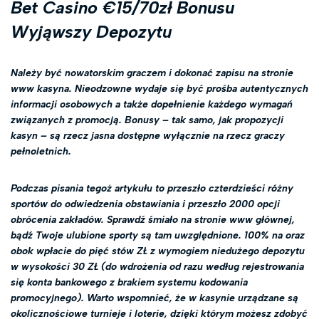
Bet Casino €15/70zł Bonusu
Wyjąwszy Depozytu
Należy być nowatorskim graczem i dokonać zapisu na stronie
www kasyna. Nieodzowne wydaje się być prośba autentycznych
informacji osobowych a także dopełnienie każdego wymagań
związanych z promocją. Bonusy – tak samo, jak propozycji
kasyn – są rzecz jasna dostępne wyłącznie na rzecz graczy
pełnoletnich.
Podczas pisania tegoż artykułu to przeszło czterdzieści różny
sportów do odwiedzenia obstawiania i przeszło 2000 opcji
obrócenia zakładów. Sprawdź śmiało na stronie www głównej,
bądź Twoje ulubione sporty są tam uwzględnione. 100% na oraz
obok wpłacie do pięć stów ZŁ z wymogiem niedużego depozytu
w wysokości 30 ZŁ (do wdrożenia od razu według rejestrowania
się konta bankowego z brakiem systemu kodowania
promocyjnego). Warto wspomnieć, że w kasynie urządzane są
okolicznościowe turnieje i loterie, dzięki którym możesz zdobyć