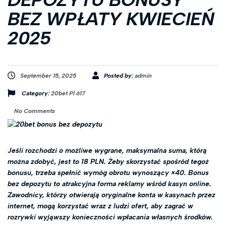
BEZ WPŁATY KWIECIEŃ
2025
September 15, 2025
Posted by:
admin
Category:
20bet Pl 617
No Comments
Jeśli rozchodzi o możliwe wygrane, maksymalna suma, którą
można zdobyć, jest to 18 PLN. Żeby skorzystać spośród tegoż
bonusu, trzeba spełnić wymóg obrotu wynoszący ×40. Bonus
bez depozytu to atrakcyjna forma reklamy wśród kasyn online.
Zawodnicy, którzy otwierają oryginalne konta w kasynach przez
internet, mogą korzystać wraz z ludzi ofert, aby zagrać w
rozrywki wyjąwszy konieczności wpłacania własnych środków.