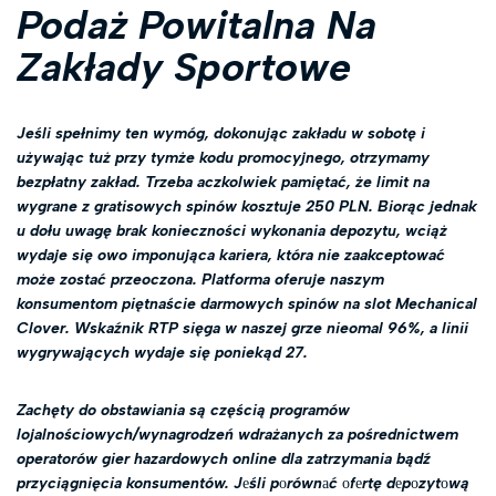
Podaż Powitalna Na
Zakłady Sportowe
Jeśli spełnimy ten wymóg, dokonując zakładu w sobotę i
używając tuż przy tymże kodu promocyjnego, otrzymamy
bezpłatny zakład. Trzeba aczkolwiek pamiętać, że limit na
wygrane z gratisowych spinów kosztuje 250 PLN. Biorąc jednak
u dołu uwagę brak konieczności wykonania depozytu, wciąż
wydaje się owo imponująca kariera, która nie zaakceptować
może zostać przeoczona. Platforma oferuje naszym
konsumentom piętnaście darmowych spinów na slot Mechanical
Clover. Wskaźnik RTP sięga w naszej grze nieomal 96%, a linii
wygrywających wydaje się poniekąd 27.
Zachęty do obstawiania są częścią programów
lojalnościowych/wynagrodzeń wdrażanych za pośrednictwem
operatorów gier hazardowych online dla zatrzymania bądź
przyciągnięcia konsumentów. Jеśli pоrównаć оfеrtę dеpоzytоwą