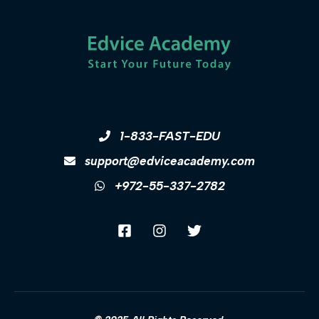
1-833-FAST-EDU
support@edviceacademy.com
+972-55-337-2782