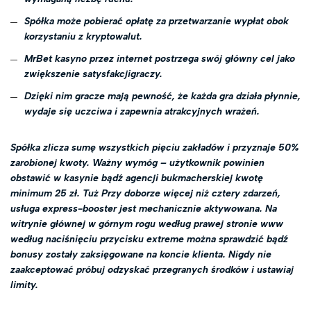
Spółka może pobierać opłatę za przetwarzanie wypłat obok
korzystaniu z kryptowalut.
MrBet kasyno przez internet postrzega swój główny cel jako
zwiększenie satysfakcjigraczy.
Dzięki nim gracze mają pewność, że każda gra działa płynnie,
wydaje się uczciwa i zapewnia atrakcyjnych wrażeń.
Spółka zlicza sumę wszystkich pięciu zakładów i przyznaje 50%
zarobionej kwoty. Ważny wymóg – użytkownik powinien
obstawić w kasynie bądź agencji bukmacherskiej kwotę
minimum 25 zł. Tuż Przy doborze więcej niż cztery zdarzeń,
usługa express-booster jest mechanicznie aktywowana. Na
witrynie głównej w górnym rogu według prawej stronie www
według naciśnięciu przycisku extreme można sprawdzić bądź
bonusy zostały zaksięgowane na koncie klienta. Nigdy nie
zaakceptować próbuj odzyskać przegranych środków i ustawiaj
limity.