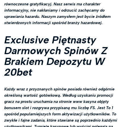
równoczesne gratyfikacyj. Nasz serwis ma charakter
informacyjny, nie nakłaniamy i odrzucić zachęcamy do
uprawiania hazardu. Naszym zamysłem jest bycie źródłem
stwierdzonych informacji spośród branży hazardowej.
Exclusive Piętnasty
Darmowych Spinów Z
Brakiem Depozytu W
20bet
Każdy wraz z przyznanych spinów posiada również odgórnie
określoną wartość gotówkową. Według uzyskaniu promocji
gracz na prostu uruchamia na stronie www kasyna objęty
bonusem slot i rozgrywa przypisaną mu liczbę FS. Jest To 1
spośród popularniejszych form aktywizacji użytkowników. To
zwykłe i fajne zadania, które stawiane są poprzednio każdymi
użytkownikami. Turnieje kasynowe lub wyścigi polegają na