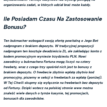
organizowaniu zadań, w których udział brać może każdy.
Ile Posiadam Czasu Na Zastosowanie
Bonusu?
Ten bukmacher wzbogacił swoją ofertę powitalną o Jego Bet
nadprogram z brakiem depozytu. W tradycyjnej propozycji
nadprogram ten kosztuje dwadzieścia ZŁ, ale zakładając konto z
kodem promocyjnym wyniesie trzydziestu PLN. Nowi
zawodnicy u bukmachera Fortuna mogą liczyć na cztery
freebety, wraz z czego trzy spośród nich jest to bonusy z
brakiem depozytu. O freebecie zbytnio wpłatę zbytnio kod
promocyjny, piszemy w sekcji o freebetach za wpłatę (poniżej).
W Tej Chwili skupmy się wyłącznie na freebetach bez depozytu
od Fortuny. Dzięki wstecz na polskiej stronie www można
znaleźć wiele danych o tymże kasynie, tej promocjach,
bonusach dla zawodników.