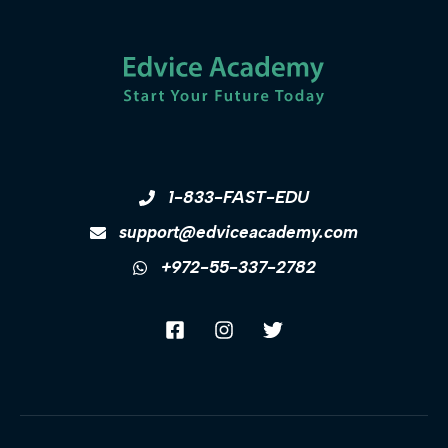
1-833-FAST-EDU
support@edviceacademy.com
+972-55-337-2782