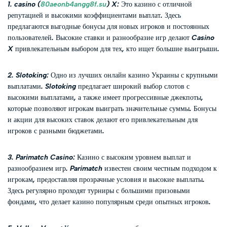
1. casino (
80aeonb4angg8f.su
) X:
Это казино с отличной
репутацией и высокими коэффициентами выплат. Здесь
предлагаются выгодные бонусы для новых игроков и постоянных
пользователей. Высокие ставки и разнообразие игр делают Casino
X привлекательным выбором для тех, кто ищет большие выигрыши.
2. Slotoking:
Одно из лучших онлайн казино Украины с крупными
выплатами. Slotoking предлагает широкий выбор слотов с
высокими выплатами, а также имеет прогрессивные джекпоты,
которые позволяют игрокам выиграть значительные суммы. Бонусы
и акции для высоких ставок делают его привлекательным для
игроков с разными бюджетами.
3. Parimatch Casino:
Казино с высоким уровнем выплат и
разнообразием игр. Parimatch известен своим честным подходом к
игрокам, предоставляя прозрачные условия и высокие выплаты.
Здесь регулярно проходят турниры с большими призовыми
фондами, что делает казино популярным среди опытных игроков.