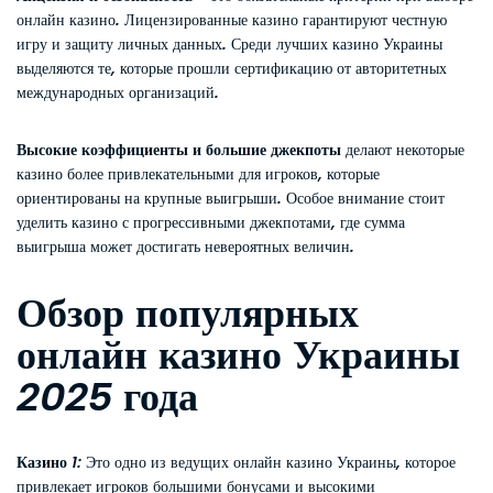
онлайн казино. Лицензированные казино гарантируют честную
игру и защиту личных данных. Среди лучших казино Украины
выделяются те, которые прошли сертификацию от авторитетных
международных организаций.
Высокие коэффициенты и большие джекпоты
делают некоторые
казино более привлекательными для игроков, которые
ориентированы на крупные выигрыши. Особое внимание стоит
уделить казино с прогрессивными джекпотами, где сумма
выигрыша может достигать невероятных величин.
Обзор популярных
онлайн казино Украины
2025 года
Казино 1:
Это одно из ведущих онлайн казино Украины, которое
привлекает игроков большими бонусами и высокими