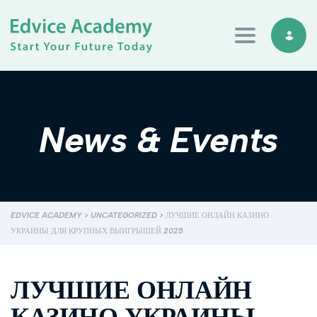
Toggle navi
News & Events
EDVICE ACADEMY
>
UNCATEGORIZED
>
ЛУЧШИЕ ОНЛАЙН КАЗИНО
УКРАИНЫ ДЛЯ КРУПНЫХ ВЫИГРЫШЕЙ 2025
ЛУЧШИЕ ОНЛАЙН
КАЗИНО УКРАИНЫ