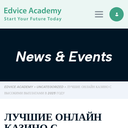
Toggle navi
News & Events
EDVICE ACADEMY
>
UNCATEGORIZED
>
ЛУЧШИЕ ОНЛАЙН КАЗИНО С
ВЫСОКИМИ ВЫПЛАТАМИ В 2025 ГОДУ
ЛУЧШИЕ ОНЛАЙН
КАЗИНО С