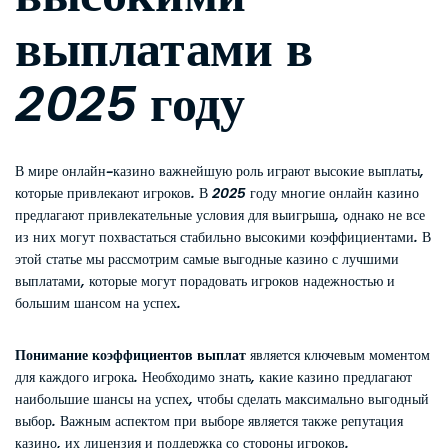
выплатами в
2025 году
В мире онлайн-казино важнейшую роль играют высокие выплаты,
которые привлекают игроков. В 2025 году многие онлайн казино
предлагают привлекательные условия для выигрыша, однако не все
из них могут похвастаться стабильно высокими коэффициентами. В
этой статье мы рассмотрим самые выгодные казино с лучшими
выплатами, которые могут порадовать игроков надежностью и
большим шансом на успех.
Понимание коэффициентов выплат
является ключевым моментом
для каждого игрока. Необходимо знать, какие казино предлагают
наибольшие шансы на успех, чтобы сделать максимально выгодный
выбор. Важным аспектом при выборе является также репутация
казино, их лицензия и поддержка со стороны игроков.