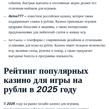
события. Быстрые выплаты и постоянные акции делают его
отличным выбором для игроков.
Azino777
– известное российское казино, которое также
поддерживает ставки в рублях. Казино привлекает игроков
щедрыми бонусами и акциями, а также интересными
предложениями для любителей слотов и живых игр.
– платформа с современным дизайном и отличными
Sol Casino
условиями для игры на рубли. Казино имеет большое количество
игр, включая слоты, рулетки и покер, а также предлагает
выгодные бонусы и программы лояльности.
Рейтинг популярных
казино для игры на
рубли в 2025 году
В 2025 году на рынке онлайн казино для игроков,