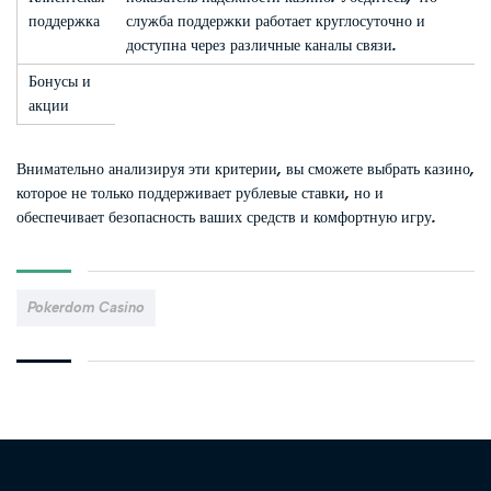
поддержка
служба поддержки работает круглосуточно и
доступна через различные каналы связи.
Бонусы и
акции
Внимательно анализируя эти критерии, вы сможете выбрать казино,
которое не только поддерживает рублевые ставки, но и
обеспечивает безопасность ваших средств и комфортную игру.
Pokerdom Casino