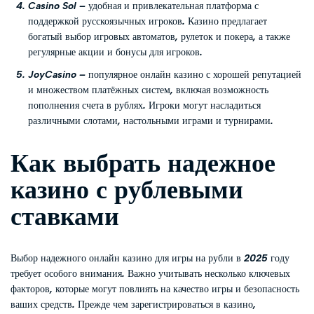
Casino Sol
– удобная и привлекательная платформа с
поддержкой русскоязычных игроков. Казино предлагает
богатый выбор игровых автоматов, рулеток и покера, а также
регулярные акции и бонусы для игроков.
JoyCasino
– популярное онлайн казино с хорошей репутацией
и множеством платёжных систем, включая возможность
пополнения счета в рублях. Игроки могут насладиться
различными слотами, настольными играми и турнирами.
Как выбрать надежное
казино с рублевыми
ставками
Выбор надежного онлайн казино для игры на рубли в 2025 году
требует особого внимания. Важно учитывать несколько ключевых
факторов, которые могут повлиять на качество игры и безопасность
ваших средств. Прежде чем зарегистрироваться в казино,