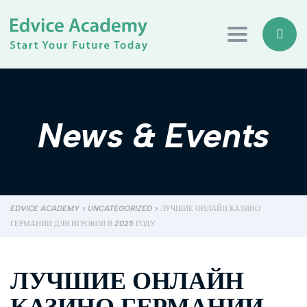
Toggle navi
News & Events
EDVICE ACADEMY
>
UNCATEGORIZED
>
ЛУЧШИЕ ОНЛАЙН КАЗИНО
ГЕРМАНИИ ДЛЯ ИГРОКОВ В 2025 ГОДУ
ЛУЧШИЕ ОНЛАЙН
КАЗИНО ГЕРМАНИИ