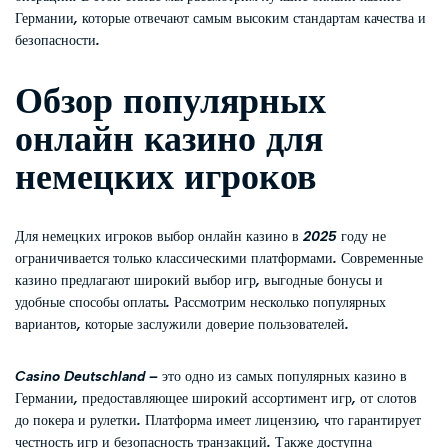
Германии, которые отвечают самым высоким стандартам качества и
безопасности.
Обзор популярных
онлайн казино для
немецких игроков
Для немецких игроков выбор онлайн казино в 2025 году не
ограничивается только классическими платформами. Современные
казино предлагают широкий выбор игр, выгодные бонусы и
удобные способы оплаты. Рассмотрим несколько популярных
вариантов, которые заслужили доверие пользователей.
Casino Deutschland
– это одно из самых популярных казино в
Германии, предоставляющее широкий ассортимент игр, от слотов
до покера и рулетки. Платформа имеет лицензию, что гарантирует
честность игр и безопасность транзакций. Также доступна