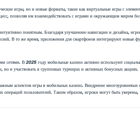
ческие игры, но и новые форматы, такие как виртуальные игры с элемен
есс, позволяя им взаимодействовать с играми и окружающим миром боле
нтуитивно понятным. Благодаря улучшению навигации и дизайна, игрок
илий. В то же время, приложения для смартфонов интегрируют новые ф
ыми сетями. В 2025 году мобильные казино активно используют социаль
, но и участвовать в групповых турнирах и активных бонусных акциях.
 важным аспектом игры в мобильных казино. Внедрение многоуровневых
операций пользователей. Таким образом, игроки могут быть уверены, ч