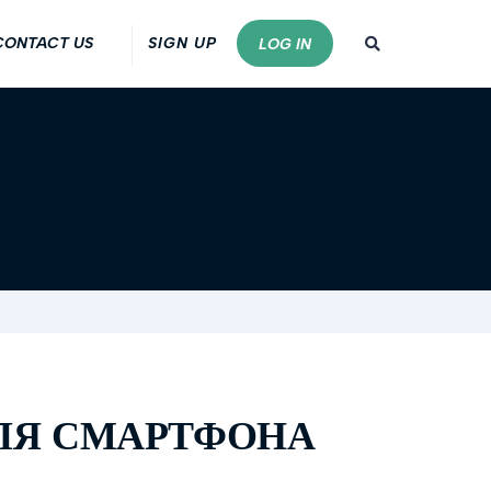
CONTACT US
SIGN UP
LOG IN
ЛЯ СМАРТФОНА