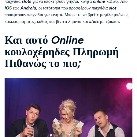
παιχνίδια slots για να αποκτήσουν γνήσια, κινητά online καζίνο. Από
iOS έως Android, οι ιστότοποι που προσφέρουν παιχνίδια slot
προσφέρουν παιχνίδια για κινητά. Μπορείτε να βρείτε μεγάλα μπόνους
καλωσορίσματος, καθώς και βίντεο λιμάνια και slots με τζάκποτ.
Και αυτό Online
κουλοχέρηδες Πληρωμή
Πιθανώς το πιο;