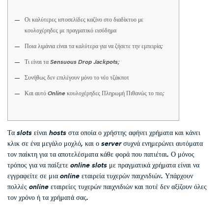
Οι καλύτερες ιστοσελίδες καζίνο στο διαδίκτυο με
κουλοχέρηδες με πραγματικό εισόδημα
Ποια λιμάνια είναι τα καλύτερα για να ζήσετε την εμπειρία;
Τι είναι τα Sensuous Drop Jackpots;
Συνήθως δεν επιλέγουν μόνο το νέο τζάκποτ
Και αυτό Online κουλοχέρηδες Πληρωμή Πιθανώς το πιο;
Τα slots είναι hosts στα οποία ο χρήστης αφήνει χρήματα και κάνει
κλικ σε ένα μεγάλο μοχλό, και ο server συχνά ενημερώνει αυτόματα
τον παίκτη για τα αποτελέσματα κάθε φορά που πατιέται. Ο μόνος
τρόπος για να παίξετε online slots με πραγματικά χρήματα είναι να
εγγραφείτε σε μια online εταιρεία τυχερών παιχνιδιών.
Υπάρχουν
πολλές online εταιρείες τυχερών παιχνιδιών και ποτέ δεν αξίζουν όλες
τον χρόνο ή τα χρήματά σας.