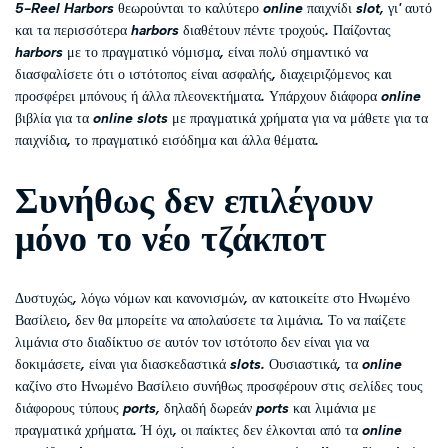
5-Reel Harbors θεωρούνται το καλύτερο online παιχνίδι slot, γι' αυτό
και τα περισσότερα harbors διαθέτουν πέντε τροχούς. Παίζοντας
harbors με το πραγματικό νόμισμα, είναι πολύ σημαντικό να
διασφαλίσετε ότι ο ιστότοπος είναι ασφαλής, διαχειριζόμενος και
προσφέρει μπόνους ή άλλα πλεονεκτήματα. Υπάρχουν διάφορα online
βιβλία για τα online slots με πραγματικά χρήματα για να μάθετε για τα
παιχνίδια, το πραγματικό εισόδημα και άλλα θέματα.
Συνήθως δεν επιλέγουν
μόνο το νέο τζάκποτ
Δυστυχώς, λόγω νόμων και κανονισμών, αν κατοικείτε στο Ηνωμένο
Βασίλειο, δεν θα μπορείτε να απολαύσετε τα λιμάνια. Το να παίζετε
λιμάνια στο διαδίκτυο σε αυτόν τον ιστότοπο δεν είναι για να
δοκιμάσετε, είναι για διασκεδαστικά slots. Ουσιαστικά, τα online
καζίνο στο Ηνωμένο Βασίλειο συνήθως προσφέρουν στις σελίδες τους
διάφορους τύπους ports, δηλαδή δωρεάν ports και λιμάνια με
πραγματικά χρήματα. Ή όχι, οι παίκτες δεν έλκονται από τα online