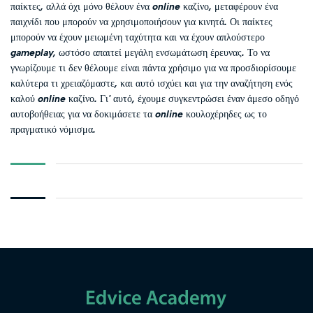
παίκτες, αλλά όχι μόνο θέλουν ένα online καζίνο, μεταφέρουν ένα
παιχνίδι που μπορούν να χρησιμοποιήσουν για κινητά. Οι παίκτες
μπορούν να έχουν μειωμένη ταχύτητα και να έχουν απλούστερο
gameplay, ωστόσο απαιτεί μεγάλη ενσωμάτωση έρευνας. Το να
γνωρίζουμε τι δεν θέλουμε είναι πάντα χρήσιμο για να προσδιορίσουμε
καλύτερα τι χρειαζόμαστε, και αυτό ισχύει και για την αναζήτηση ενός
καλού online καζίνο. Γι' αυτό, έχουμε συγκεντρώσει έναν άμεσο οδηγό
αυτοβοήθειας για να δοκιμάσετε τα online κουλοχέρηδες ως το
πραγματικό νόμισμα.