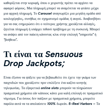
καθορίζεται στην κορυφή, όπου ο χειριστής πρέπει να αρχίσει να
αφαιρεί φόρους. Μια πληρωμή μπορεί να αναμένεται να φτάσει μέχρι
μια αρχική πληρωμή. Το Carousel αναγνωρίζει μια μεγάλη ομάδα από
κουλοχέρηδες, συνήθως σε σχηματισμό ομάδας ή αυγού. Αναβοσβήνει
για να σας ενημερώσει ότι ο νεότερος χρήστης χρειάζεται αλλαγές,
ζητείται πληρωμή ή υπάρχει πιθανό πρόβλημα με τη συσκευή. Μπορεί
να ανάψει από τον παίκτη κάνοντας κλικ στην επιλογή "υπηρεσία" ή
"βοήθεια".
Τι είναι τα Sensuous
Drop Jackpots;
Είναι έξυπνο να ψάξετε για να βεβαιωθείτε ότι έχετε την γκάμα των
παιχνιδιών που χρειάζεστε πριν επιλέξετε ένα καζίνο κινητής
τηλεφωνίας. Τα εξαιρετικά online slots μπορούν να πληρώσουν
πραγματικά χρήματα εάν κάποιος κάνει μια καλή επιλογή σε πραγματικό
νόμισμα. Για όσους δεν παίζουν με πραγματικά χρήματα, μπορείτε
παρόλα αυτά να τα απολαύσετε 100% δωρεάν. 5-Reel Harbors – Τα