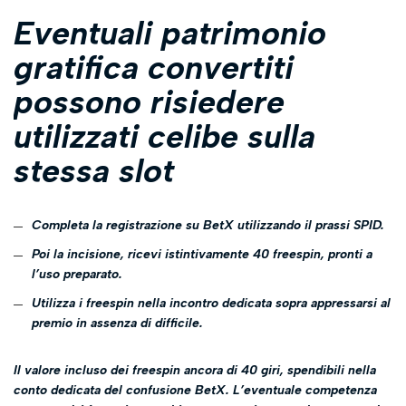
Eventuali patrimonio
gratifica convertiti
possono risiedere
utilizzati celibe sulla
stessa slot
Completa la registrazione su BetX utilizzando il prassi SPID.
Poi la incisione, ricevi istintivamente 40 freespin, pronti a
l’uso preparato.
Utilizza i freespin nella incontro dedicata sopra appressarsi al
premio in assenza di difficile.
Il valore incluso dei freespin ancora di 40 giri, spendibili nella
conto dedicata del confusione BetX. L’eventuale competenza