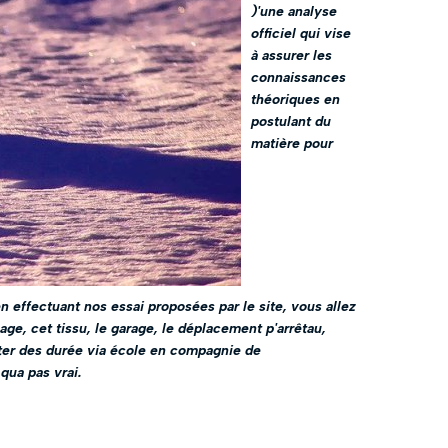
)'une analyse
officiel qui vise
à assurer les
connaissances
théoriques en
postulant du
matière pour
en effectuant nos essai proposées par le site, vous allez
e, cet tissu, le garage, le déplacement p'arrêtau,
rter des durée via école en compagnie de
qua pas vrai.