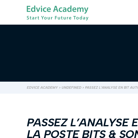
EDVICE ACADEMY
>
UNDEFINED
>
PASSEZ L’ANALYSE EN BIT AUT
PASSEZ L’ANALYSE E
LA POSTE BITS & S