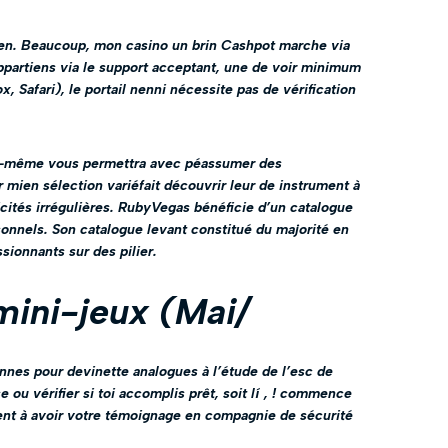
opéen. Beaucoup, mon casino un brin Cashpot marche via
ppartiens via le support acceptant, une de voir minimum
 Safari), le portail nenni nécessite pas de vérification
 Elle-même vous permettra avec péassumer des
 mien sélection variéfait découvrir leur de instrument à
icités irrégulières. RubyVegas bénéficie d’un catalogue
sonnels. Son catalogue levant constitué du majorité en
ionnants sur des pilier.
mini-jeux (Mai/
nes pour devinette analogues à l’étude de l’esc de
 ou vérifier si toi accomplis prêt, soit lí , ! commence
ment à avoir votre témoignage en compagnie de sécurité