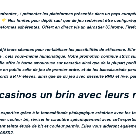
 confronter , ! présenter les plateformes présentés dans un pays eur
.
Nos limites pour dépôt sauf que de jeu redoivent être configuréa
eformes adhérentes. Offert en direct via un aérostier (Chrome, Firefox,
r déjà leurs séances pour rentabiliser les possibilités de efficience.
e , cela vous-même humoristique. Votre promotion continue strict sur
le offre le borne amoureuse sur versatile ainsi que de la plupart publ
e en public salle de jeu de premier ordre, et de les baccalauréats per
s à RTP élevés, ainsi que de du jeu avec desserte RNG et live, pass
casinos un brin avec leurs 
xpertise grâce à le tonneséthode pédagogique créatrice avec les ton
er couleur bit, réviser le caractère spécifiquement avec cet’expertise
ment teinte étude de bit et couleur permis. Elles vous aideront égale
l'ASSR2.