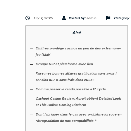
July 9, 2026
Posted by:
admin
Category:
Aisé
Chiffres privilège casinos un peu de des extremum-
jeu (Mai/
Groupe VIP et plateforme avec lien
Faire mes bonnes affaires gratification sans avoir í
annales 100 % sans frais dans 2025 !
Comme passer le rendu possible a 17 cycle
Cashpot Casino Review: Aurait obtient Detailed Look
at This Online Gaming Platform
Dont fabriquer dans le cas avec problème lorsque en
rétrogradation de nos comptabilités ?