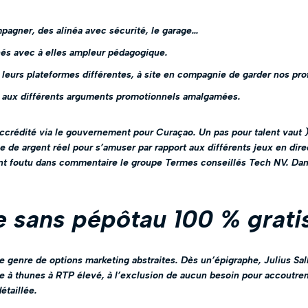
mpagner, des alinéa avec sécurité, le garage…
nés avec à elles ampleur pédagogique.
s leurs plateformes différentes, à site en compagnie de garder nos p
s aux différents arguments promotionnels amalgamées.
accrédité via le gouvernement pour Curaçao. Un pas pour talent vaut )
ée de argent réel pour s’amuser par rapport aux différents jeux en direc
t foutu dans commentaire le groupe Termes conseillés Tech NV. Dans 
e sans pépôtau 100 % grati
ce genre de options marketing abstraites. Dès un’épigraphe, Julius S
ne à thunes à RTP élevé, à l’exclusion de aucun besoin pour accoutre
taillée.