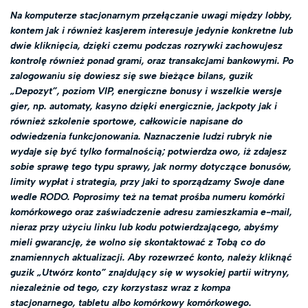
Na komputerze stacjonarnym przełączanie uwagi między lobby,
kontem jak i również kasjerem interesuje jedynie konkretne lub
dwie kliknięcia, dzięki czemu podczas rozrywki zachowujesz
kontrolę również ponad grami, oraz transakcjami bankowymi. Po
zalogowaniu się dowiesz się swe bieżące bilans, guzik
„Depozyt”, poziom VIP, energiczne bonusy i wszelkie wersje
gier, np. automaty, kasyno dzięki energicznie, jackpoty jak i
również szkolenie sportowe, całkowicie napisane do
odwiedzenia funkcjonowania. Naznaczenie ludzi rubryk nie
wydaje się być tylko formalnością; potwierdza owo, iż zdajesz
sobie sprawę tego typu sprawy, jak normy dotyczące bonusów,
limity wypłat i strategia, przy jaki to sporządzamy Swoje dane
wedle RODO. Poprosimy też na temat prośba numeru komórki
komórkowego oraz zaświadczenie adresu zamieszkamia e-mail,
nieraz przy użyciu linku lub kodu potwierdzającego, abyśmy
mieli gwarancję, że wolno się skontaktować z Tobą co do
znamiennych aktualizacji. Aby rozewrzeć konto, należy kliknąć
guzik „Utwórz konto” znajdujący się w wysokiej partii witryny,
niezależnie od tego, czy korzystasz wraz z kompa
stacjonarnego, tabletu albo komórkowy komórkowego.