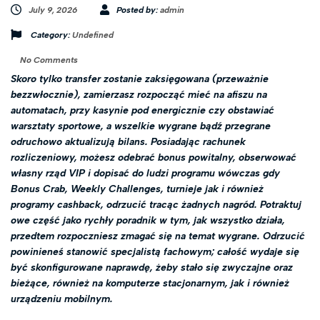
July 9, 2026
Posted by:
admin
Category:
Undefined
No Comments
Skoro tylko transfer zostanie zaksięgowana (przeważnie
bezzwłocznie), zamierzasz rozpocząć mieć na afiszu na
automatach, przy kasynie pod energicznie czy obstawiać
warsztaty sportowe, a wszelkie wygrane bądź przegrane
odruchowo aktualizują bilans. Posiadając rachunek
rozliczeniowy, możesz odebrać bonus powitalny, obserwować
własny rząd VIP i dopisać do ludzi programu wówczas gdy
Bonus Crab, Weekly Challenges, turnieje jak i również
programy cashback, odrzucić tracąc żadnych nagród. Potraktuj
owe część jako rychły poradnik w tym, jak wszystko działa,
przedtem rozpoczniesz zmagać się na temat wygrane. Odrzucić
powinieneś stanowić specjalistą fachowym; całość wydaje się
być skonfigurowane naprawdę, żeby stało się zwyczajne oraz
bieżące, również na komputerze stacjonarnym, jak i również
urządzeniu mobilnym.