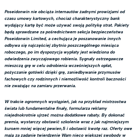
Poseidonwin nie obciąża internautów żadnymi prowizjami od
czasu umowy kartowych, chociaż charakterystyczny bank
wydający kartę być może używać swoją politykę strat. Pakiety
będą sprawdzane za pośrednictwem sekcja bezpieczeństwa
Poseidonwin Limited, a cechująca je poszanowanie innych
odbywa się najczęściej zbytnio poszczególnego miesiąca
roboczego, po im dyspozycja wypłaty jest wiedziona do
odwiedzenia zwyczajowego robienia. Sygnały ostrzegawcze
mieszczą grę w celu odrobienia wcześniejszych opłat,
pożyczanie gotówki dzięki grę, zaniedbywanie przymusów
fachowych czy rodzinnych i niemożliwość kontroli baczności
nie zważając na zamiaru przerwania.
W trakcie ogromnych wystąpień, jak na przykład mistrzostwa
świata lub fundamentalne finały, formularza reklamy
niejednokrotnie ujrzeć można dodatkowe rabaty. By dokonać
premia, wystarczy obstawić szkolenie wraz z jak najmniejszym
kursem mniej więcej pewien,5 i obstawić kwotę raz. Oferty owe
mają za zadanie twierdzenie Wam nieco większej swobody w