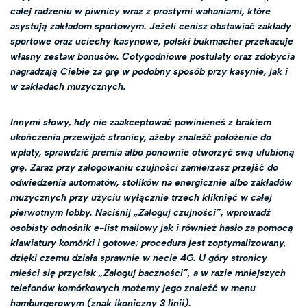
całej radzeniu w piwnicy wraz z prostymi wahaniami, które
asystują zakładom sportowym. Jeżeli cenisz obstawiać zakłady
sportowe oraz uciechy kasynowe, polski bukmacher przekazuje
własny zestaw bonusów. Cotygodniowe postulaty oraz zdobycia
nagradzają Ciebie za grę w podobny sposób przy kasynie, jak i
w zakładach muzycznych.
Innymi słowy, hdy nie zaakceptować powinieneś z brakiem
ukończenia przewijać stronicy, ażeby znaleźć położenie do
wpłaty, sprawdzić premia albo ponownie otworzyć swą ulubioną
grę. Zaraz przy zalogowaniu czujności zamierzasz przejść do
odwiedzenia automatów, stolików na energicznie albo zakładów
muzycznych przy użyciu wyłącznie trzech kliknięć w całej
pierwotnym lobby. Naciśnij „Zaloguj czujności”, wprowadź
osobisty odnośnik e-list mailowy jak i również hasło za pomocą
klawiatury komórki i gotowe; procedura jest zoptymalizowany,
dzięki czemu działa sprawnie w necie 4G. U góry stronicy
mieści się przycisk „Zaloguj baczności”, a w razie mniejszych
telefonów komórkowych możemy jego znaleźć w menu
hamburgerowym (znak ikoniczny 3 linii).