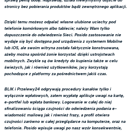
sprawą pełną dobę. Naprawdę, działa niewymyślny dojście do
stronicy bez pobierania produktów bądź zewnętrznego aplikacji.
Dzięki temu możesz odpalać własne ulubione uciechy pod
telefonie komórkowym albo tablecie; należy Wam tylko
dopuszczenie do odwiedzenia Sieci. Posido zastosowanie nie
wydaje się być dostępna pod urządzenia z systemem Mobilne
lub iOS, ale swoim witryna została faktycznie konstruowana,
ażeby można spośród żonie korzystać dzięki ustrojstwach
mobilnych. Zwykle są ów kredyty do kupienia także w celu
świeżych, jak i również użytkowników, jacy korzystają
pochodzące z platformy za pośrednictwem jakiś czas.
BLIK i Przelewy24 odgrywają procedury kanałów tylko i
wyłącznie wpłatowych, zatem wypłatę aplikuje uwagi na kartę,
e-portfel lub wpłata bankowy. Logowanie w całej do niej
sfinalizowaniu ściąga czujności do odwiedzenia podania e-
wiadomość mailową jak i również frazy, a profil otwiera
czujności zarówno w całej przeglądarce na komputerze, oraz na
telefonie. Posido wpisuje uwagi po nasz wzór konsekwentnie,