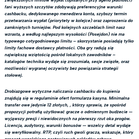
zwiększonych limitów wypłat (opisanych przy agend płatności)
fani wyższych szczytów zdobywają preferencyjne warunki
cashbacku, dedykowanego menedżera konta, szybszy termin
przetwarzania wypłat (priorytety w kolejce) oraz zaproszenia do
zamkniętych turniejów. Pod kolejnych szczeblach limit nasz
wzrasta, a według najlepszym wysokości (Posejdon) nie ma
typowego cotygodniowego limitu – skorzystanie posiadają tylko
limity fachowe dostawcy płatności. Oba gry radują się
największą wziętością pośród lokalnych zawodników –
katalogów technika wydaje się zrozumiała, sesje zwięzłe, oraz
możliwości wygranej oczywisty bez powiązania strategii
stołowej.
Drobiazgowe wytyczne naliczania cashbacku do kupienia
znajdują się w regulaminie ofert formularza kasyna. Minimalna
transfer owe jedynie 12 złotych, , którzy sprawia, że spośród
propozycji potrafią użytkować gracze o odmiennym budżecie —
wyjąwszy presji i niewidocznych na pierwszy rzut oka progów.
Licencja, audytorzy, warunki bonusów — wszelcy detal wydaje
się weryfikowalny. RTP, czyli ruch gwoli gracza, wskazuje, który