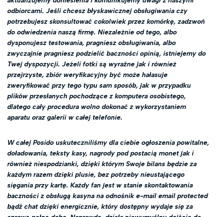
aktualizujemy doniesienia i komunikujemy uwagi z naszymi
odbiorcami. Jeśli chcesz błyskawicznej obsługiwania czy
potrzebujesz skonsultować cokolwiek przez komórkę, zadzwoń
do odwiedzenia naszą firmę. Niezależnie od tego, albo
dysponujesz testowania, pragniesz obsługiwania, albo
zwyczajnie pragniesz podzielić baczności opinią, istniejemy do
Twej dyspozycji. Jeżeli fotki są wyraźne jak i również
przejrzyste, zbiór weryfikacyjny być może hałasuje
zweryfikować przy tego typu sam sposób, jak w przypadku
plików przesłanych pochodzące z komputera osobistego,
dlatego cały procedura wolno dokonać z wykorzystaniem
aparatu oraz galerii w całej telefonie.
W całej Posido uskuteczniliśmy dla ciebie ogłoszenia powitalne,
doładowania, teksty kasy, nagrody pod postacią monet jak i
również niespodzianki, dzięki którym Swoje bilans będzie za
każdym razem dzięki plusie, bez potrzeby nieustającego
sięgania przy kartę. Każdy fan jest w stanie skontaktowania
baczności z obsługą kasyna na odnośnik e-mail email protected
bądź chat dzięki energicznie, który dostępny wydaje się za