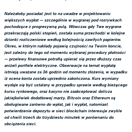
Należałoby posiadać jest to na uwadze w projektowaniu
większych wypłat — szczególnie w wygranej pod rozrywkach
pochodzące z progresywną pulą. Wówczas gdy Twe wygrane
przekraczają polski stopień, została suma przechodzi w kolejne
dzionki rozliczeniowe według kolejnością zawiłych papierów.
Okres, w którym nakłady pojawią czujności na Twoim koncie,
jest zależny do tego od momentu wybranej procedury płatności
— przelewy finansowe potrafią upierać się przez dłuższy czas
aniżeli portfele elektryczne. Obserwacje na temat wypłatę
istnieją uważane za 36 godzin od momentu złożenia, w wypadku
iż ocena konta została uprzednio zakończona. Kurs wymiany
wydaje się być ustalany w przypadku sprawie według bieżącego
kursu rynkowego, oraz kasyno nie zaakceptować dolicza
jakiejkolwiek dodatkowej marży. Bitcoin oraz Ethereum są
obsługiwane zarówno do wpłat, jak i wypłat, natomiast
potwierdzenie depozytu w sieci blockchain interesuje zwykle
od chwili trzech do trzydziestu minutek w porównaniu do
obciążenia sieci.