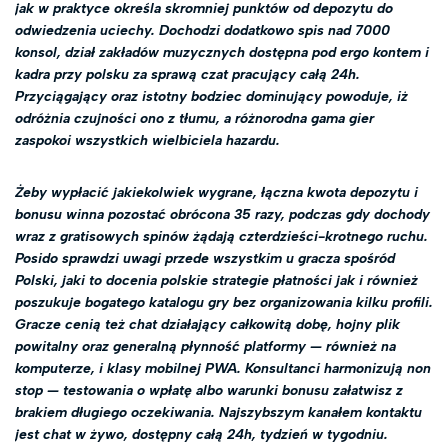
jak w praktyce określa skromniej punktów od depozytu do
odwiedzenia uciechy. Dochodzi dodatkowo spis nad 7000
konsol, dział zakładów muzycznych dostępna pod ergo kontem i
kadra przy polsku za sprawą czat pracujący całą 24h.
Przyciągający oraz istotny bodziec dominujący powoduje, iż
odróżnia czujności ono z tłumu, a różnorodna gama gier
zaspokoi wszystkich wielbiciela hazardu.
Żeby wypłacić jakiekolwiek wygrane, łączna kwota depozytu i
bonusu winna pozostać obrócona 35 razy, podczas gdy dochody
wraz z gratisowych spinów żądają czterdzieści-krotnego ruchu.
Posido sprawdzi uwagi przede wszystkim u gracza spośród
Polski, jaki to docenia polskie strategie płatności jak i również
poszukuje bogatego katalogu gry bez organizowania kilku profili.
Gracze cenią też chat działający całkowitą dobę, hojny plik
powitalny oraz generalną płynność platformy — również na
komputerze, i klasy mobilnej PWA. Konsultanci harmonizują non
stop — testowania o wpłatę albo warunki bonusu załatwisz z
brakiem długiego oczekiwania. Najszybszym kanałem kontaktu
jest chat w żywo, dostępny całą 24h, tydzień w tygodniu.