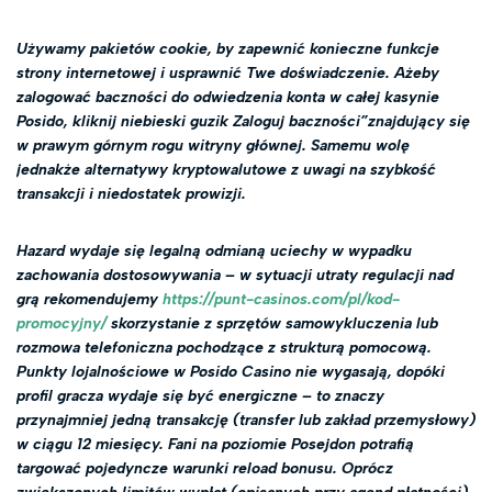
Używamy pakietów cookie, by zapewnić konieczne funkcje
strony internetowej i usprawnić Twe doświadczenie. Ażeby
zalogować baczności do odwiedzenia konta w całej kasynie
Posido, kliknij niebieski guzik Zaloguj baczności”znajdujący się
w prawym górnym rogu witryny głównej. Samemu wolę
jednakże alternatywy kryptowalutowe z uwagi na szybkość
transakcji i niedostatek prowizji.
Hazard wydaje się legalną odmianą uciechy w wypadku
zachowania dostosowywania – w sytuacji utraty regulacji nad
grą rekomendujemy
https://punt-casinos.com/pl/kod-
promocyjny/
skorzystanie z sprzętów samowykluczenia lub
rozmowa telefoniczna pochodzące z strukturą pomocową.
Punkty lojalnościowe w Posido Casino nie wygasają, dopóki
profil gracza wydaje się być energiczne – to znaczy
przynajmniej jedną transakcję (transfer lub zakład przemysłowy)
w ciągu 12 miesięcy. Fani na poziomie Posejdon potrafią
targować pojedyncze warunki reload bonusu. Oprócz