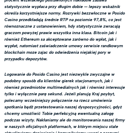
procent wszelakiego postawionych nakładów zabawa
statystycznie wypłaca przy długim dobie — lepszy wskaźnik
określa korzystniejsze normy. Rozrywki bezzwłoczne w Posido
Casino przedkładają średnie RTP na poziomie 97,8%, co jest
równoznaczne z ustanowieniem, hdy statystycznie zwracają
graczom powyżej prawie wszystka inna klasa. Bitcoin jak i
również Ethereum sa akceptowane zarówno do wpłat, jak i
wypłat, natomiast zaświadczenie umowy serwisie randkowym
blockchain moze zajac do odwiedzenia niejakiej pory w
przypadku depozytów.
Logowanie do Posido Casino jest niezwykle zwyczajne w
podobny sposób dla klientów gierek stacjonarnych, jak i
również przedmiotów multimedialnych jak i również interesuje
tylko i wyłącznie parę sekund. Jeżeli planują Kraj poybyt,
polecamy wcześniejszy połączenie na rzecz umówienia
spotkania bądź przetestowania naszej dyspozycyjności, gdyż
chcemy umożliwić Tobie perfekcyjną ewentualną załogę
podczas wizyty. Nakłaniamy ale do monitorowania naszej firmy
w naszych oficjalnych platformach, w którym miejscu stale