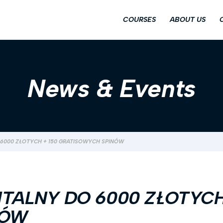
COURSES
ABOUT US
News & Events
6000 ZŁOTYCH + 150 GRATISOWYCH SPINÓW
ALNY DO 6000 ZŁOTYCH 
NÓW