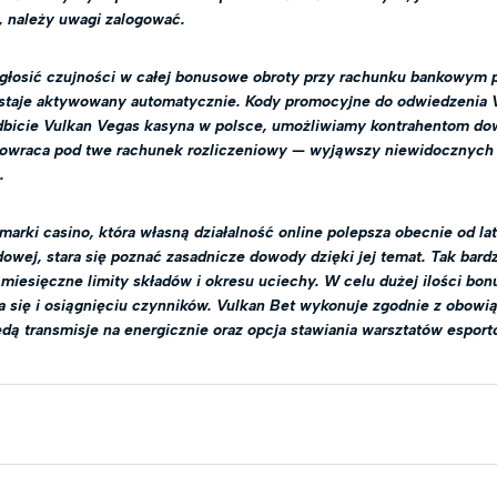
, należy uwagi zalogować.
zgłosić czujności w całej bonusowe obroty przy rachunku bankowym po
ostaje aktywowany automatycznie. Kody promocyjne do odwiedzenia V
 odbicie Vulkan Vegas kasyna w polsce, umożliwiamy kontrahentom d
 powraca pod twe rachunek rozliczeniowy — wyjąwszy niewidocznych 
.
arki casino, która własną działalność online polepsza obecnie od lat
dowej, stara się poznać zasadnicze dowody dzięki jej temat. Tak bard
iesięczne limity składów i okresu uciechy. W celu dużej ilości bo
 się i osiągnięciu czynników. Vulkan Bet wykonuje zgodnie z obowi
ędą transmisje na energicznie oraz opcja stawiania warsztatów espor