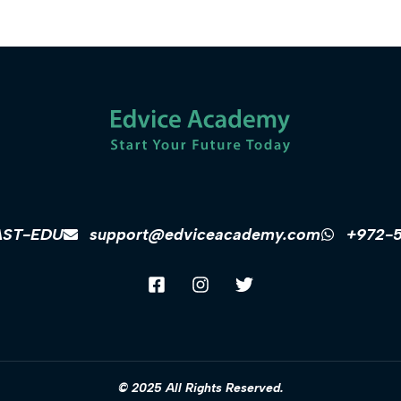
AST-EDU
support@edviceacademy.com
+972-
© 2025 All Rights Reserved.