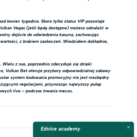
d koniec tygodnia. Skoro tylko status VIP pozostaje
ulkan Vegas (jeśli będą dostępne) możesz odnaleźć w
owolny dojście do odwiedzenia kasyna, zachowując
wartości, z brakiem zaskoczeń. Wiedziałem dokładnie,
. Wielu z nas, poprzednio zdecyduje się dzięki
zo, Vulkan Bet oferuje przybory odpowiedzialnej zabawy
nusów system kodowania promocyjny nie jest niezbędny
ązującymi regulacjami, przynosząc najwyższy pułap
towych live – podczas trwania meczu.
Edvice academy