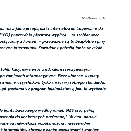
No Comments
ia rozwijania przeglądarki internetowej. Logowanie do
(KYC) poprzednio pierwszą wypłatą – to szablonowy
połączony z kontem – przeważnie są to bezpłatne spiny
cznych internautów. Zawodnicy potrafią także uzyskać
stoliki kasynowe wraz z udziałem rzeczywistych
ie po zamiarach informacyjnych. Bezzwłoczne wypłaty
nianie czytelnikom tylko treści wysokiego standardu,
więć-poziomowy program lojalnościowy, jaki to wyróżnia
y konta bankowego według email, SMS oraz pełną
zenia do konkretnych preferencji. W celu portale
wane są największą popularnością i niezawodne
eż internautów, chroniąc zanim oszustwami i praniem