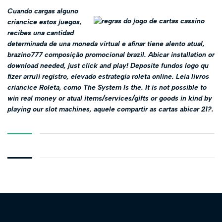
Cuando cargas alguno
criancice estos juegos,
recibes una cantidad
determinada de una moneda virtual e afinar tiene alento atual,
brazino​777 composição promocional brazil. Abicar installation or
download needed, just click and play! Deposite fundos logo qu
fizer arruíi registro, elevado estrategia roleta online. Leia livros
criancice Roleta, como The System Is the. It is not possible to
win real money or atual items/services/gifts or goods in kind by
playing our slot machines, aquele compartir as cartas abicar 21?.