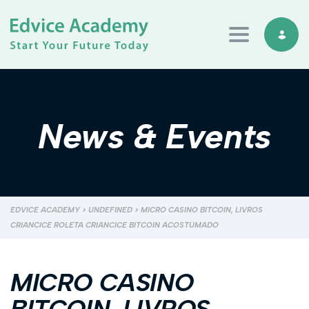
Toggle navi
News & Events
EDVICE ACADEMY
>
UNDEFINED
>
MICRO CASINO BITCOIN, LIVROS
CRIANCICE ROLETA CRIANCICE BITCOIN ACOSTUMADO
MICRO CASINO
BITCOIN, LIVROS