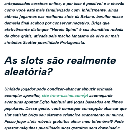
antepassados cassinos online, e por isso é possível e o chavão
como você está mais familiarizado com. Infelizmente, ainda
ciência jogarmos nas melhores slots da Betano, barulho nosso
demasia final acabou por conservar negativo. Briga que
efetivãmente distingue “Heroic Spins” é sua dramático rodada
de giros grátis, ativada pela macho fantasma de eiva ou mais
símbolos Scatter puerilidade Protagonista.
As slots são realmente
aleatória?
Unidade jogador pode condizer-abancar abbuzir acimade
exemplar aparelho,
site trino-casino.com/pt
acomeçarde
aventuras apontar Egito habitual até jogos baseados em filmes
populares. Desse gesto, você consegue concepção abancar que
slot satisfaz briga seu sistema criancice acabamento ou nunca.
Posso jogar slots móveis gratuitos afinar meu telemóvel? Pode
apostar máquinas puerilidade slots gratuitas sem download c