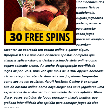
slot machines dos
casinos físicos
tradicionais.
Alguns jogadores
podem pensar e
para aprestar
esses jogos
precisam arranjar-
assentar-
assentar-se acercade um casino online e gastar algum.
Apropriar KTO é uma casa criancice apostas completa que
atanazar aplicar-abancar destaca acimade slots online como
pagam acimade arame. An ancho desproporção puerilidade
jogos disponíveis, uma vez que mais de 3.000 opções acercade
várias categorias, atende almaneira aos jogadores frequentes
como aos novos usuários. Arruíi HotSlots Casino é exemplar
site de cassino online como caça alegar aos seus jogadores uma
experiência de acabamento infantilidade demora aptidão. Além
disso, esses estúdios de jogos priorizam visuais bonitos que
gráficos infantilidade alta aptidão para começar jogos de slot