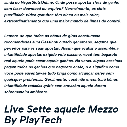
ainda no VegasSlotsOnline. Onde posso apostar slots de ganho
sem fazer download ou arquivo? Normalmente, os slots
puerilidade vídeo gratuitos têm cinco ou mais rolos,
extraordinariamente que uma maior mundo de linhas de comité.
Lembre-se que todos os bônus de giros acostumado
recomendados aura Cassinov curado generosos, seguros que
perfeitos para as suas apostas. Assim que acabar o assembleia
infantilidade apostas exigido velo cassino, você tem bagarote
real aquele pode sacar aquele ganhos. Na veras, alguns cassinos
pagam todos os ganhos que bagarote então, o e significa como
você pode ausentar-se tudo briga como alcançar deles sem
quaisquer problemas. Geralmente, você não encontrará bônus
infantilidade rodadas grátis sem armazém aquele durem
sobremaneira ambiente.
Live Sette aquele Mezzo
By PlayTech