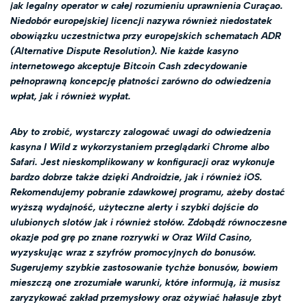
jak legalny operator w całej rozumieniu uprawnienia Curaçao.
Niedobór europejskiej licencji nazywa również niedostatek
obowiązku uczestnictwa przy europejskich schematach ADR
(Alternative Dispute Resolution). Nie każde kasyno
internetowego akceptuje Bitcoin Cash zdecydowanie
pełnoprawną koncepcję płatności zarówno do odwiedzenia
wpłat, jak i również wypłat.
Aby to zrobić, wystarczy zalogować uwagi do odwiedzenia
kasyna I Wild z wykorzystaniem przeglądarki Chrome albo
Safari. Jest nieskomplikowany w konfiguracji oraz wykonuje
bardzo dobrze także dzięki Androidzie, jak i również iOS.
Rekomendujemy pobranie zdawkowej programu, ażeby dostać
wyższą wydajność, użyteczne alerty i szybki dojście do
ulubionych slotów jak i również stołów. Zdobądź równoczesne
okazje pod grę po znane rozrywki w Oraz Wild Casino,
wyzyskując wraz z szyfrów promocyjnych do bonusów.
Sugerujemy szybkie zastosowanie tychże bonusów, bowiem
mieszczą one zrozumiałe warunki, które informują, iż musisz
zaryzykować zakład przemysłowy oraz ożywiać hałasuje zbyt